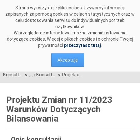
Przejdź do komentarzy
Strona wykorzystuje pliki cookies. Używamy informacji
zapisanych za pomocą cookies w celach statystycznych oraz w
celu dostosowania serwisu do indywidualnych potrzeb
użytkowników.
W przeglądarce internetowej można zmienić ustawienia
dotyczące cookies. Więcej o plikach cookies i o ochronie Twojej
prywatności
przeczytasz tutaj
.
Akceptuję
Konsultacje
Konsultacje zakończone
Projektu Zmian nr 11/2023 Warunków Dotyczących Bilansowania
>
>
Projektu Zmian nr 11/2023
Warunków Dotyczących
Bilansowania
Opis konsultacji