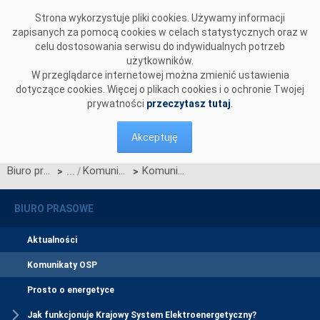
Przejdź do komentarzy
Strona wykorzystuje pliki cookies. Używamy informacji
zapisanych za pomocą cookies w celach statystycznych oraz w
celu dostosowania serwisu do indywidualnych potrzeb
użytkowników.
W przeglądarce internetowej można zmienić ustawienia
dotyczące cookies. Więcej o plikach cookies i o ochronie Twojej
prywatności
przeczytasz tutaj
.
Akceptuję
Biuro prasowe
Komunikaty OSP
Komunikat OSP z dnia 11.10.2023 r. dotyczący Projektu Zmian nr 11/2023 Warunków Dotyczących Bilansowania
>
>
BIURO PRASOWE
Aktualności
Komunikaty OSP
Prosto o energetyce
Jak funkcjonuje Krajowy System Elektroenergetyczny?