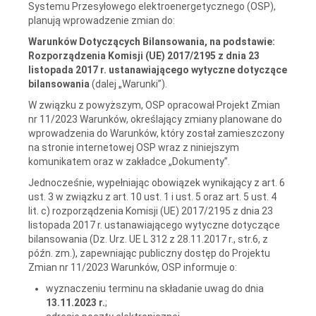
Systemu Przesyłowego elektroenergetycznego (OSP),
planują wprowadzenie zmian do:
Warunków Dotyczących Bilansowania, na podstawie:
Rozporządzenia Komisji (UE) 2017/2195 z dnia 23
listopada 2017 r. ustanawiającego wytyczne dotyczące
bilansowania
(dalej „Warunki”).
W związku z powyższym, OSP opracował Projekt Zmian
nr 11/2023 Warunków, określający zmiany planowane do
wprowadzenia do Warunków, który został zamieszczony
na stronie internetowej OSP wraz z niniejszym
komunikatem oraz w zakładce „Dokumenty”.
Jednocześnie, wypełniając obowiązek wynikający z art. 6
ust. 3 w związku z art. 10 ust. 1 i ust. 5 oraz art. 5 ust. 4
lit. c) rozporządzenia Komisji (UE) 2017/2195 z dnia 23
listopada 2017 r. ustanawiającego wytyczne dotyczące
bilansowania (Dz. Urz. UE L 312 z 28.11.2017 r., str.6, z
późn. zm.), zapewniając publiczny dostęp do Projektu
Zmian nr 11/2023 Warunków, OSP informuje o:
wyznaczeniu terminu na składanie uwag do dnia
13.11.2023 r.
;