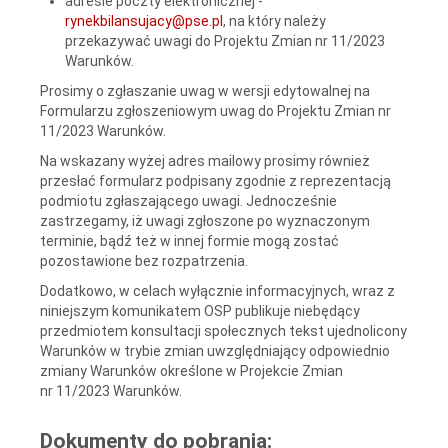
adresie poczty elektronicznej -
rynekbilansujacy@pse.pl
, na który należy
przekazywać uwagi do Projektu Zmian nr 11/2023
Warunków.
Prosimy o zgłaszanie uwag w wersji edytowalnej na
Formularzu zgłoszeniowym uwag do Projektu Zmian nr
11/2023 Warunków.
Na wskazany wyżej adres mailowy prosimy również
przesłać formularz podpisany zgodnie z reprezentacją
podmiotu zgłaszającego uwagi. Jednocześnie
zastrzegamy, iż uwagi zgłoszone po wyznaczonym
terminie, bądź też w innej formie mogą zostać
pozostawione bez rozpatrzenia.
Dodatkowo, w celach wyłącznie informacyjnych, wraz z
niniejszym komunikatem OSP publikuje niebędący
przedmiotem konsultacji społecznych tekst ujednolicony
Warunków w trybie zmian uwzględniający odpowiednio
zmiany Warunków określone w Projekcie Zmian
nr 11/2023 Warunków.
Dokumenty do pobrania: