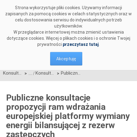
Przejdź do komentarzy
Strona wykorzystuje pliki cookies. Używamy informacji
zapisanych za pomocą cookies w celach statystycznych oraz w
celu dostosowania serwisu do indywidualnych potrzeb
użytkowników.
W przeglądarce internetowej można zmienić ustawienia
dotyczące cookies. Więcej o plikach cookies i o ochronie Twojej
prywatności
przeczytasz tutaj
.
Akceptuję
Konsultacje
Konsultacje zakończone
Publiczne konsultacje propozycji ram wdrażania europejskiej platformy wymiany energii bilansującej z rezerw zastępczych
>
>
Publiczne konsultacje
propozycji ram wdrażania
europejskiej platformy wymiany
energii bilansującej z rezerw
zastępczych