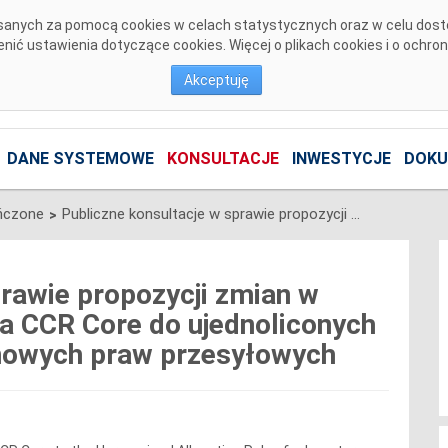
pisanych za pomocą cookies w celach statystycznych oraz w celu dos
ić ustawienia dotyczące cookies. Więcej o plikach cookies i o ochro
Akceptuję
DANE SYSTEMOWE
KONSULTACJE
INWESTYCJE
DOKU
ńczone
Publiczne konsultacje w sprawie propozycji zmian w Regionalnym Załączniku dla CCR Core do ujednoliconych zasad alokacji długoterminowych praw przesyłowych
>
prawie propozycji zmian w
a CCR Core do ujednoliconych
inowych praw przesyłowych