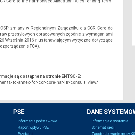
CR Core to the Harmonised Allocation Rules for long-term
 OSP zmiany w Regionalnym Załączniku dla CCR Core do
 praw przesyłowych opracowanych zgodnie z wymaganiami
 26 Września 2016 r. ustanawiającym wytyczne dotyczące
rozporządzenie FCA).
ormacje są dostępne na stronie ENTSO-E:
nts-to-annex-for-ccr-core-har-ltr/consult_view/
PSE
DANE SYSTEMO
Informacje podstawowe
Informacje o systemie
Raport wpływu PSE
Schemat sieci
Przetargi
Zapotrzebowanie mocy K