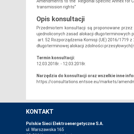
Amendments to the “Regional Specific Annex for C
transmission rights”
Opis konsultacji
Przedmiotem konsultacji są proponowane przez
ujednoliconych zasad alokacji długoterminowych
art. 52 Rozporządzenia Komisji (UE) 2016/1719 z
długoterminowej alokacji zdolności przesyłowych(
Termin konsultacji:
12.03.2018r. - 12.03.2018r.
Narzędzia do konsultacji oraz wszelkie inne inf
https://consultations.entsoe.eu/markets/amendme
KONTAKT
Polskie Sieci Elektroenergetyczne S.A.
ul. Warszawska 165