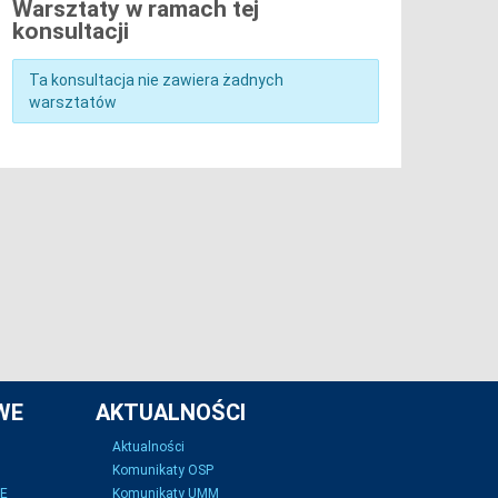
Warsztaty w ramach tej
konsultacji
Ta konsultacja nie zawiera żadnych
warsztatów
WE
AKTUALNOŚCI
Aktualności
Komunikaty OSP
SE
Komunikaty UMM