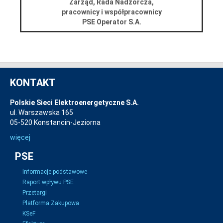
Zarząd, Rada Nadzorcza,
pracownicy i współpracownicy
PSE Operator S.A.
KONTAKT
Polskie Sieci Elektroenergetyczne S.A.
ul. Warszawska 165
05-520 Konstancin-Jeziorna
więcej
PSE
Informacje podstawowe
Raport wpływu PSE
Przetargi
Platforma Zakupowa
KSeF