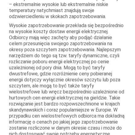
– ekstremalnie wysokie lub ekstremalnie niskie
temperatury natychmiast znajdują swoje
odzwierciedleniu w skokach zapotrzebowania.
Wysokie zapotrzebowanie przekłada się bezpośrednio
na wysokie koszty dostaw energii elektrycznej.
Odbiorcy mają więc zachęty aby podjąć działanie
celem przesunięcia swojego zapotrzebowania na
okresy poza szczytem zapotrzebowania. Najlepszym
narzędziem do tego są tzw. taryfy dynamiczne, czyli
rozliczanie poboru energii elektrycznej po cenie
uzależnionej od pory dnia. Mogą to być taryfy
dwustrefowe, gdzie rozróżnienie ceny pobieranej
energii dotyczy wyłącznie okresów szczytu lub poza
szczytem, ale mogą to być także taryfy
wielostrefowe lub wręcz bezpośrednio uzależnione od
hurtowych cen energii elektrycznej na giełdzie. Takie
rozwiązanie jest bardzo rozpowszechnione w krajach
skandynawskich i coraz popularniejsze w Europie. W
przypadku cen wielostrefowych odbiorca ma dokładną
informację o cenach po jakiej jego zapotrzebowanie
zostanie rozliczone w danym okresie czasu i może do
nich dostosować swoje potrzeby energetyczne,