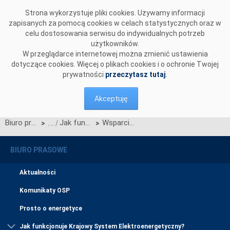
Przejdź do komentarzy
Strona wykorzystuje pliki cookies. Używamy informacji
zapisanych za pomocą cookies w celach statystycznych oraz w
celu dostosowania serwisu do indywidualnych potrzeb
użytkowników.
W przeglądarce internetowej można zmienić ustawienia
dotyczące cookies. Więcej o plikach cookies i o ochronie Twojej
prywatności
przeczytasz tutaj
.
Akceptuję
Biuro prasowe
Jak funkcjonuje Krajowy System Elektroenergetyczny?
Wsparcie bilansowania systemu
>
>
BIURO PRASOWE
Aktualności
Komunikaty OSP
Prosto o energetyce
Jak funkcjonuje Krajowy System Elektroenergetyczny?