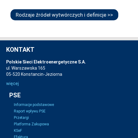
Rodzaje źródeł wytwórczych i definicje >>
KONTAKT
Polskie Sieci Elektroenergetyczne S.A.
ul. Warszawska 165
05-520 Konstancin-Jeziorna
więcej
PSE
Informacje podstawowe
Raport wpływu PSE
Przetargi
Platforma Zakupowa
KSeF
Efaktura