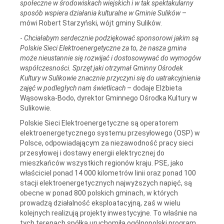
społeczne w środowiskach wiejskich i w tak spektakularny
sposób wspiera działania kulturalne w Gminie Sulików
–
mówi Robert Starzyński, wójt gminy Sulików.
-
Chciałabym serdecznie podziękować sponsorowi jakim są
Polskie Sieci Elektroenergetyczne za to, że nasza gmina
może nieustannie się rozwijać i dostosowywać do wymogów
współczesności. Sprzęt jaki otrzymał Gminny Ośrodek
Kultury w Sulikowie znacznie przyczyni się do uatrakcyjnienia
zajęć w podległych nam świetlicach
– dodaje Elżbieta
Wąsowska-Bodo, dyrektor Gminnego Ośrodka Kultury w
Sulikowie.
Polskie Sieci Elektroenergetyczne są operatorem
elektroenergetycznego systemu przesyłowego (OSP) w
Polsce, odpowiadającym za niezawodność pracy sieci
przesyłowej i dostawy energii elektrycznej do
mieszkańców wszystkich regionów kraju. PSE, jako
właściciel ponad 14 000 kilometrów linii oraz ponad 100
stacji elektroenergetycznych najwyższych napięć, są
obecne w ponad 800 polskich gminach, w których
prowadzą działalność eksploatacyjną, zaś w wielu
kolejnych realizują projekty inwestycyjne. To właśnie na
tych terenach spółka uruchomiła ogólnopolski program