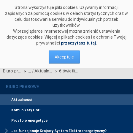
Przejdź do komentarzy
Strona wykorzystuje pliki cookies. Używamy informacji
zapisanych za pomocą cookies w celach statystycznych oraz w
celu dostosowania serwisu do indywidualnych potrzeb
użytkowników.
W przeglądarce internetowej można zmienić ustawienia
dotyczące cookies. Więcej o plikach cookies i o ochronie Twojej
prywatności
przeczytasz tutaj
.
Akceptuję
Biuro prasowe
Aktualności
6 świetlic środowiskowych w gminie Sulików z nowymi komputerami od Polskich Sieci Elektroenergetycznych
>
>
BIURO PRASOWE
Aktualności
Komunikaty OSP
Prosto o energetyce
Jak funkcjonuje Krajowy System Elektroenergetyczny?