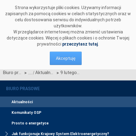
Przejdź do komentarzy
Strona wykorzystuje pliki cookies. Używamy informacji
zapisanych za pomocą cookies w celach statystycznych oraz w
celu dostosowania serwisu do indywidualnych potrzeb
użytkowników.
W przeglądarce internetowej można zmienić ustawienia
dotyczące cookies. Więcej o plikach cookies i o ochronie Twojej
prywatności
przeczytasz tutaj
.
Akceptuję
Biuro prasowe
Aktualności
9 lutego na rynku dnia następnego zacznie działać mechanizm Multi-NEMO
>
>
BIURO PRASOWE
Aktualności
Komunikaty OSP
Prosto o energetyce
Jak funkcjonuje Krajowy System Elektroenergetyczny?