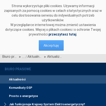
Przejdź do komentarzy
Strona wykorzystuje pliki cookies. Używamy informacji
zapisanych za pomocą cookies w celach statystycznych oraz w
celu dostosowania serwisu do indywidualnych potrzeb
użytkowników.
W przeglądarce internetowej można zmienić ustawienia
dotyczące cookies. Więcej o plikach cookies i o ochronie Twojej
prywatności
przeczytasz tutaj
.
Akceptuję
Biuro prasowe
Aktualności
Aktualizacja Portalu Migracji i korekta schematów plików JSON lines
>
>
BIURO PRASOWE
Aktualności
Komunikaty OSP
Prosto o energetyce
Jak funkcjonuje Krajowy System Elektroenergetyczny?