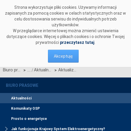
Przejdź do komentarzy
Strona wykorzystuje pliki cookies. Używamy informacji
zapisanych za pomocą cookies w celach statystycznych oraz w
celu dostosowania serwisu do indywidualnych potrzeb
użytkowników.
W przeglądarce internetowej można zmienić ustawienia
dotyczące cookies. Więcej o plikach cookies i o ochronie Twojej
prywatności
przeczytasz tutaj
.
Akceptuję
Biuro prasowe
Aktualności
Aktualizacja Regulaminu oraz Polityki Prywatności dla Portalu Obsługi Migracji
>
>
BIURO PRASOWE
Aktualności
Komunikaty OSP
Prosto o energetyce
Jak funkcjonuje Krajowy System Elektroenergetyczny?