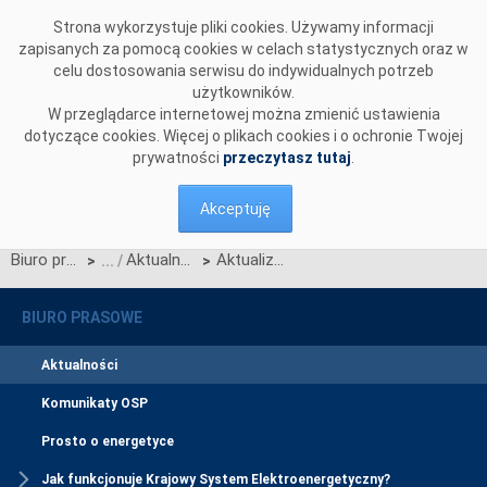
Przejdź do komentarzy
Strona wykorzystuje pliki cookies. Używamy informacji
zapisanych za pomocą cookies w celach statystycznych oraz w
celu dostosowania serwisu do indywidualnych potrzeb
użytkowników.
W przeglądarce internetowej można zmienić ustawienia
dotyczące cookies. Więcej o plikach cookies i o ochronie Twojej
prywatności
przeczytasz tutaj
.
Akceptuję
Biuro prasowe
Aktualności
Aktualizacja Scenariuszy wykorzystania procesów rynku energii CSIRE
>
>
BIURO PRASOWE
Aktualności
Komunikaty OSP
Prosto o energetyce
Jak funkcjonuje Krajowy System Elektroenergetyczny?