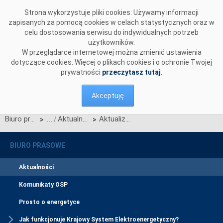
Przejdź do komentarzy
Strona wykorzystuje pliki cookies. Używamy informacji
zapisanych za pomocą cookies w celach statystycznych oraz w
celu dostosowania serwisu do indywidualnych potrzeb
użytkowników.
W przeglądarce internetowej można zmienić ustawienia
dotyczące cookies. Więcej o plikach cookies i o ochronie Twojej
prywatności
przeczytasz tutaj
.
Akceptuję
Biuro prasowe
Aktualności
Aktualizacja Standardowych Specyfikacji Technicznych
>
>
BIURO PRASOWE
Aktualności
Komunikaty OSP
Prosto o energetyce
Jak funkcjonuje Krajowy System Elektroenergetyczny?