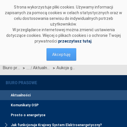
Przejdź do komentarzy
Strona wykorzystuje pliki cookies. Używamy informacji
zapisanych za pomocą cookies w celach statystycznych oraz w
celu dostosowania serwisu do indywidualnych potrzeb
użytkowników.
W przeglądarce internetowej można zmienić ustawienia
dotyczące cookies. Więcej o plikach cookies i o ochronie Twojej
prywatności
przeczytasz tutaj
.
Akceptuję
Biuro prasowe
Aktualności
Aukcja główna na rok 2027 została zakończona
>
>
BIURO PRASOWE
Aktualności
Komunikaty OSP
Prosto o energetyce
Jak funkcjonuje Krajowy System Elektroenergetyczny?