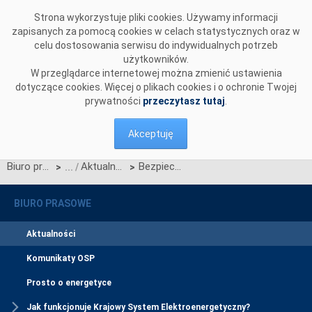
Przejdź do komentarzy
Strona wykorzystuje pliki cookies. Używamy informacji
zapisanych za pomocą cookies w celach statystycznych oraz w
celu dostosowania serwisu do indywidualnych potrzeb
użytkowników.
W przeglądarce internetowej można zmienić ustawienia
dotyczące cookies. Więcej o plikach cookies i o ochronie Twojej
prywatności
przeczytasz tutaj
.
Akceptuję
Biuro prasowe
Aktualności
Bezpieczniej z prądem — wyniki konkursów !!!
>
>
BIURO PRASOWE
Aktualności
Komunikaty OSP
Prosto o energetyce
Jak funkcjonuje Krajowy System Elektroenergetyczny?