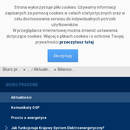
Przejdź do komentarzy
Strona wykorzystuje pliki cookies. Używamy informacji
zapisanych za pomocą cookies w celach statystycznych oraz w
celu dostosowania serwisu do indywidualnych potrzeb
użytkowników.
W przeglądarce internetowej można zmienić ustawienia
dotyczące cookies. Więcej o plikach cookies i o ochronie Twojej
prywatności
przeczytasz tutaj
.
Akceptuję
Biuro prasowe
Aktualności
Bilansowanie handlowe KSE w kwietniu 2026
>
>
BIURO PRASOWE
Aktualności
Komunikaty OSP
Prosto o energetyce
Jak funkcjonuje Krajowy System Elektroenergetyczny?