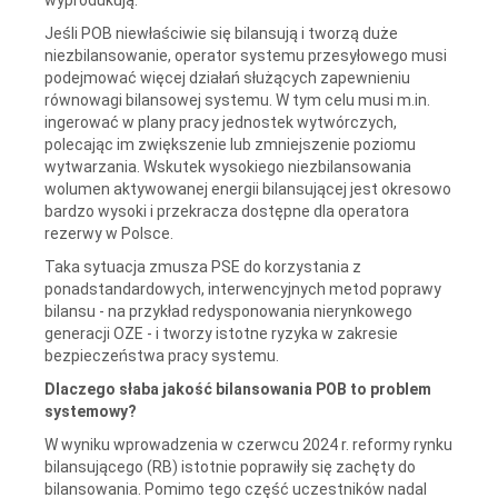
Jeśli POB niewłaściwie się bilansują i tworzą duże
niezbilansowanie, operator systemu przesyłowego musi
podejmować więcej działań służących zapewnieniu
równowagi bilansowej systemu. W tym celu musi m.in.
ingerować w plany pracy jednostek wytwórczych,
polecając im zwiększenie lub zmniejszenie poziomu
wytwarzania. Wskutek wysokiego niezbilansowania
wolumen aktywowanej energii bilansującej jest okresowo
bardzo wysoki i przekracza dostępne dla operatora
rezerwy w Polsce.
Taka sytuacja zmusza PSE do korzystania z
ponadstandardowych, interwencyjnych metod poprawy
bilansu - na przykład redysponowania nierynkowego
generacji OZE - i tworzy istotne ryzyka w zakresie
bezpieczeństwa pracy systemu.
Dlaczego słaba jakość bilansowania POB to problem
systemowy?
W wyniku wprowadzenia w czerwcu 2024 r. reformy rynku
bilansującego (RB) istotnie poprawiły się zachęty do
bilansowania. Pomimo tego część uczestników nadal