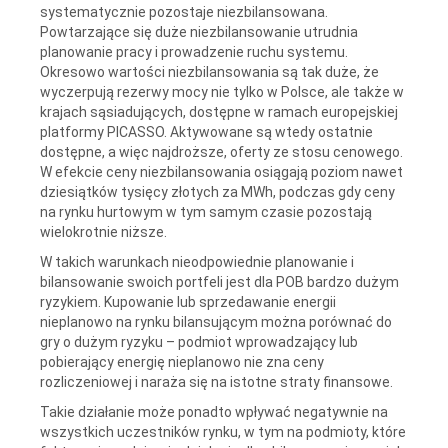
systematycznie pozostaje niezbilansowana.
Powtarzające się duże niezbilansowanie utrudnia
planowanie pracy i prowadzenie ruchu systemu.
Okresowo wartości niezbilansowania są tak duże, że
wyczerpują rezerwy mocy nie tylko w Polsce, ale także w
krajach sąsiadujących, dostępne w ramach europejskiej
platformy PICASSO. Aktywowane są wtedy ostatnie
dostępne, a więc najdroższe, oferty ze stosu cenowego.
W efekcie ceny niezbilansowania osiągają poziom nawet
dziesiątków tysięcy złotych za MWh, podczas gdy ceny
na rynku hurtowym w tym samym czasie pozostają
wielokrotnie niższe.
W takich warunkach nieodpowiednie planowanie i
bilansowanie swoich portfeli jest dla POB bardzo dużym
ryzykiem. Kupowanie lub sprzedawanie energii
nieplanowo na rynku bilansującym można porównać do
gry o dużym ryzyku – podmiot wprowadzający lub
pobierający energię nieplanowo nie zna ceny
rozliczeniowej i naraża się na istotne straty finansowe.
Takie działanie może ponadto wpływać negatywnie na
wszystkich uczestników rynku, w tym na podmioty, które