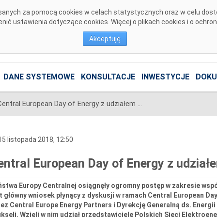
pisanych za pomocą cookies w celach statystycznych oraz w celu dos
ić ustawienia dotyczące cookies. Więcej o plikach cookies i o ochro
Akceptuję
DANE SYSTEMOWE
KONSULTACJE
INWESTYCJE
DOKU
Central European Day of Energy z udziałem przedstawicieli PSE
5 listopada 2018, 12:50
entral European Day of Energy z udział
stwa Europy Centralnej osiągnęły ogromny postęp w zakresie współp
t główny wniosek płynący z dyskusji w ramach Central European Da
ez Central Europe Energy Partners i Dyrekcję Generalną ds. Energii 
kseli. Wzięli w nim udział przedstawiciele Polskich Sieci Elektroen