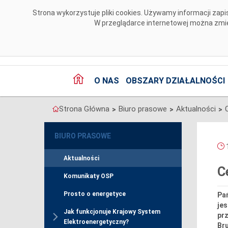
Przejdź do komentarzy
Strona wykorzystuje pliki cookies. Używamy informacji za
W przeglądarce internetowej można zmien
O NAS
OBSZARY DZIAŁALNOŚCI
Strona Główna
Biuro prasowe
Aktualności
>
>
>
BIURO PRASOWE
1
Aktualności
C
Komunikaty OSP
Prosto o energetyce
Pań
jes
Jak funkcjonuje Krajowy System
prz
Elektroenergetyczny?
Bru