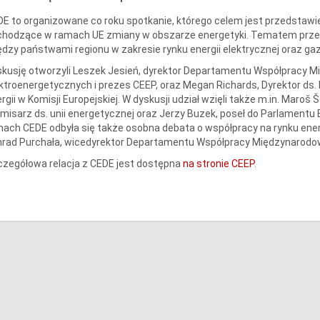
E to organizowane co roku spotkanie, którego celem jest przedstawie
chodzące w ramach UE zmiany w obszarze energetyki. Tematem przew
dzy państwami regionu w zakresie rynku energii elektrycznej oraz gaz
kusję otworzyli Leszek Jesień, dyrektor Departamentu Współpracy Mi
ktroenergetycznych i prezes CEEP, oraz Megan Richards, Dyrektor ds. P
rgii w Komisji Europejskiej. W dyskusji udział wzięli także m.in. Maro
omisarz ds. unii energetycznej oraz Jerzy Buzek, poseł do Parlamentu
ach CEDE odbyła się także osobna debata o współpracy na rynku energ
nrad Purchała, wicedyrektor Departamentu Współpracy Międzynarodo
zegółowa relacja z CEDE jest dostępna
na stronie CEEP
.