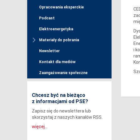
Opracowania eksperckie
CED
za
Podcast
mię
Elektroenergetyka
Dys
Ele
Materiały do pobrania
Ene
i k
Newsletter
ram
Ko
Kontakt dla mediów
Szc
Zaangażowanie społeczne
Chcesz być na bieżąco
z informacjami od PSE?
Zapisz się do newslettera lub
skorzystaj z naszych kanałów RSS.
więcej...