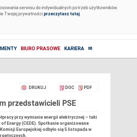
tosowania serwisu do indywidualnych potrzeb użytkowników.
nie Twojej prywatności
przeczytasz tutaj
.
MENTY
BIURO PRASOWE
KARIERA
✉
DRUKUJ
DOC
PDF
em przedstawicieli PSE
racy przy wymianie energii elektrycznej – taki
y of Energy (CEDE). Spotkanie organizowane
Komisji Europejskiej odbyło się 5 listopada w
ergetycznych.