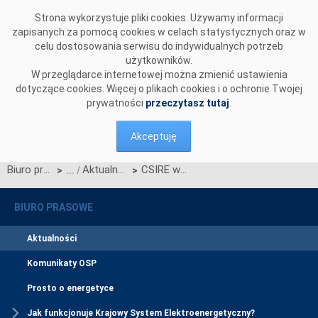
Przejdź do komentarzy
Strona wykorzystuje pliki cookies. Używamy informacji
zapisanych za pomocą cookies w celach statystycznych oraz w
celu dostosowania serwisu do indywidualnych potrzeb
użytkowników.
W przeglądarce internetowej można zmienić ustawienia
dotyczące cookies. Więcej o plikach cookies i o ochronie Twojej
prywatności
przeczytasz tutaj
.
Akceptuję
Biuro prasowe
Aktualności
CSIRE w pigułce - warsztaty dla uczestników rynku
>
>
BIURO PRASOWE
Aktualności
Komunikaty OSP
Prosto o energetyce
Jak funkcjonuje Krajowy System Elektroenergetyczny?