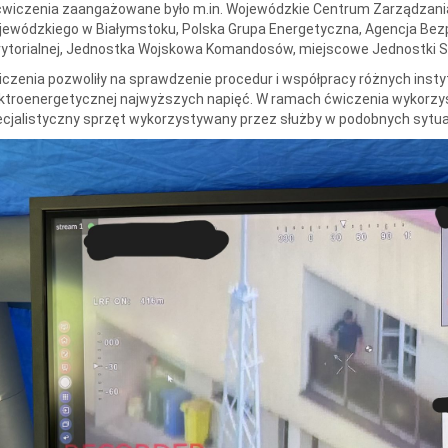
ćwiczenia zaangażowane było m.in. Wojewódzkie Centrum Zarządzani
jewódzkiego w Białymstoku, Polska Grupa Energetyczna, Agencja Be
ytorialnej, Jednostka Wojskowa Komandosów, miejscowe Jednostki S
czenia pozwoliły na sprawdzenie procedur i współpracy różnych instytu
ktroenergetycznej najwyższych napięć. W ramach ćwiczenia wykorzys
cjalistyczny sprzęt wykorzystywany przez służby w podobnych sytua