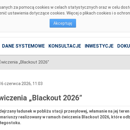
pisanych za pomocą cookies w celach statystycznych oraz w celu dos
ić ustawienia dotyczące cookies. Więcej o plikach cookies i o ochro
Akceptuję
DANE SYSTEMOWE
KONSULTACJE
INWESTYCJE
DOKU
Ćwiczenia „Blackout 2026”
6 czerwca 2026, 11:03
wiczenia „Blackout 2026”
ejrzany ładunek w pobliżu stacji przesyłowej, włamanie na jej teren 
nariuszy realizowany w ramach ćwiczenia Blackout 2026, które odby
ałegostoku.