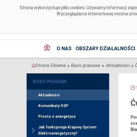
Przejdź do komentarzy
Strona wykorzystuje pliki cookies. Używamy informacji za
W przeglądarce internetowej można zmien
O NAS
OBSZARY DZIAŁALNOŚCI
Strona Główna
Biuro prasowe
Aktualności
>
>
>
BIURO PRASOWE
1
Aktualności
Ć
Komunikaty OSP
Prosto o energetyce
Pod
sce
Jak funkcjonuje Krajowy System
Bi
Elektroenergetyczny?