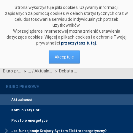
Przejdź do komentarzy
Strona wykorzystuje pliki cookies. Używamy informacji
zapisanych za pomocą cookies w celach statystycznych oraz w
celu dostosowania serwisu do indywidualnych potrzeb
użytkowników.
W przeglądarce internetowej można zmienić ustawienia
dotyczące cookies. Więcej o plikach cookies i o ochronie Twojej
prywatności
przeczytasz tutaj
.
Akceptuję
Biuro prasowe
Aktualności
Debata pt. "Nowa koncepcja rynku energii elektrycznej w Polsce"
>
>
BIURO PRASOWE
Aktualności
Komunikaty OSP
Prosto o energetyce
Jak funkcjonuje Krajowy System Elektroenergetyczny?