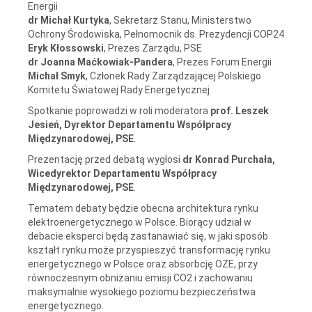
Energii
dr Michał Kurtyka
, Sekretarz Stanu, Ministerstwo
Ochrony Środowiska, Pełnomocnik ds. Prezydencji COP24
Eryk Kłossowski
, Prezes Zarządu, PSE
dr Joanna Maćkowiak-Pandera
, Prezes Forum Energii
Michał Smyk
, Członek Rady Zarządzającej Polskiego
Komitetu Światowej Rady Energetycznej
Spotkanie poprowadzi w roli moderatora
prof. Leszek
Jesień, Dyrektor Departamentu Współpracy
Międzynarodowej, PSE
.
Prezentację przed debatą wygłosi
dr
Konrad Purchała,
Wicedyrektor Departamentu Współpracy
Międzynarodowej, PSE
.
Tematem debaty będzie obecna architektura rynku
elektroenergetycznego w Polsce. Biorący udział w
debacie eksperci będą zastanawiać się, w jaki sposób
kształt rynku może przyspieszyć transformację rynku
energetycznego w Polsce oraz absorbcję OZE, przy
równoczesnym obniżaniu emisji CO2 i zachowaniu
maksymalnie wysokiego poziomu bezpieczeństwa
energetycznego.