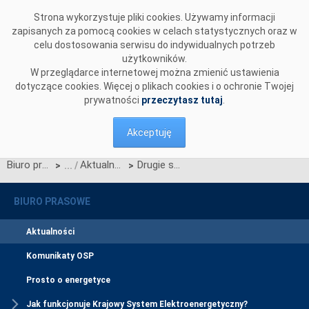
Przejdź do komentarzy
Strona wykorzystuje pliki cookies. Używamy informacji
zapisanych za pomocą cookies w celach statystycznych oraz w
celu dostosowania serwisu do indywidualnych potrzeb
użytkowników.
W przeglądarce internetowej można zmienić ustawienia
dotyczące cookies. Więcej o plikach cookies i o ochronie Twojej
prywatności
przeczytasz tutaj
.
Akceptuję
Biuro prasowe
Aktualności
Drugie spotkanie grupy konsultacyjnej ds. łączenia rynków
>
>
BIURO PRASOWE
Aktualności
Komunikaty OSP
Prosto o energetyce
Jak funkcjonuje Krajowy System Elektroenergetyczny?