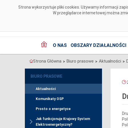
Przejdź do komentarzy
Strona wykorzystuje pliki cookies. Używamy informacji za
W przeglądarce internetowej można zmien
O NAS
OBSZARY DZIAŁALNOŚCI
Strona Główna
Biuro prasowe
Aktualności
>
>
>
BIURO PRASOWE
2
Aktualności
D
Komunikaty OSP
Prosto o energetyce
Dru
Pol
Jak funkcjonuje Krajowy System
Pol
Elektroenergetyczny?