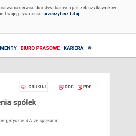
tosowania serwisu do indywidualnych potrzeb użytkowników.
nie Twojej prywatności
przeczytasz tutaj
.
MENTY
BIURO PRASOWE
KARIERA
✉
DRUKUJ
DOC
PDF
nia spółek
energetyczne S.A. ze spółkami: