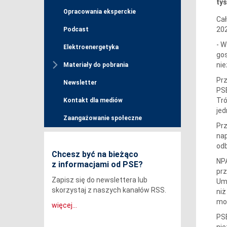
tys
Opracowania eksperckie
Cał
202
Podcast
- W
Elektroenergetyka
go
nie
Materiały do pobrania
Prz
Newsletter
PSE
Tró
Kontakt dla mediów
jed
Zaangażowanie społeczne
Prz
nap
odb
Chcesz być na bieżąco
NPA
z informacjami od PSE?
prz
Zapisz się do newslettera lub
Umo
skorzystaj z naszych kanałów RSS.
niż
mod
więcej...
PSE
nie