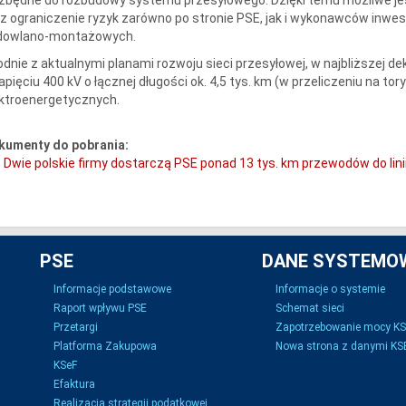
z ograniczenie ryzyk zarówno po stronie PSE, jak i wykonawców inwesty
dowlano-montażowych.
dnie z aktualnymi planami rozwoju sieci przesyłowej, w najbliższej d
apięciu 400 kV o łącznej długości ok. 4,5 tys. km (w przeliczeniu na t
ktroenergetycznych.
kumenty do pobrania:
Dwie polskie firmy dostarczą PSE ponad 13 tys. km przewodów do lini
PSE
DANE SYSTEMO
Informacje podstawowe
Informacje o systemie
Raport wpływu PSE
Schemat sieci
Przetargi
Zapotrzebowanie mocy K
Platforma Zakupowa
Nowa strona z danymi KSE
KSeF
Efaktura
Realizacja strategii podatkowej