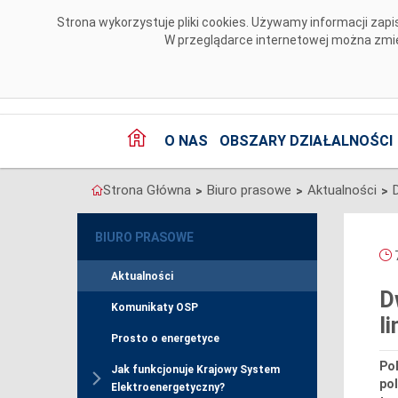
Przejdź do komentarzy
Strona wykorzystuje pliki cookies. Używamy informacji za
W przeglądarce internetowej można zmien
O NAS
OBSZARY DZIAŁALNOŚCI
Strona Główna
Biuro prasowe
Aktualności
>
>
>
BIURO PRASOWE
7
Aktualności
D
Komunikaty OSP
l
Prosto o energetyce
Pol
Jak funkcjonuje Krajowy System
po
Elektroenergetyczny?