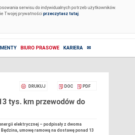
tosowania serwisu do indywidualnych potrzeb użytkowników.
nie Twojej prywatności
przeczytasz tutaj
.
MENTY
BIURO PRASOWE
KARIERA
✉
DRUKUJ
DOC
PDF
 13 tys. km przewodów do
nergii elektrycznej – podpisały z dwoma
 z Będzina, umowę ramową na dostawę ponad 13