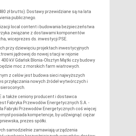
80 zł brutto). Dostawy przewidziane są na lata
ienia publicznego.
izacji local content i budowania bezpieczeństwa
 ryzyka związane z dostawami komponentów
a, wiceprezes ds. inwestycji PSE.
h przy dziewięciu projektach inwestycyjnych
rowni jądrowej do nowej stacji w rejonie
inii 400 kV Gdańsk Błonia-Olsztyn Mątki czy budowy
ć będzie moc z morskich farm wiatrowych.
ednym z celów jest budowa sieci najwyższych
s przyłączania nowych źródeł wytwórczych i
sieroconych.
SE a także ceniony producent i dostawca
est Fabryka Przewodów Energetycznych S.A. -
la Fabryki Przewodów Energetycznych coś więcej
rzemysł posiada kompetencje, by udźwignąć ciężar
pniewska, prezes spółki.
rych samodzielnie zamawiają urządzenia
st uzyskanie korzystniejszych warunków dostaw