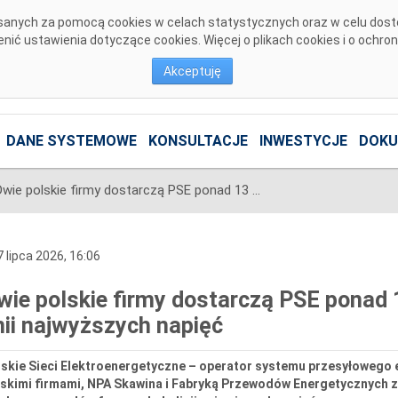
pisanych za pomocą cookies w celach statystycznych oraz w celu dos
ić ustawienia dotyczące cookies. Więcej o plikach cookies i o ochro
Akceptuję
DANE SYSTEMOWE
KONSULTACJE
INWESTYCJE
DOKU
Dwie polskie firmy dostarczą PSE ponad 13 tys. km przewodów do linii najwyższych napięć
 lipca 2026, 16:06
wie polskie firmy dostarczą PSE ponad
inii najwyższych napięć
skie Sieci Elektroenergetyczne – operator systemu przesyłowego e
lskimi firmami, NPA Skawina i Fabryką Przewodów Energetycznych