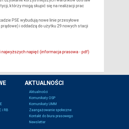
cji, którzy mogą skupić się na realizacji prac
ekadzie PSE wybudują nowe linie przesyłowe
ory prądowe) i oddadzą do użytku 29 nowych stacji
i najwyższych napięć (informacja prasowa - pdf)
WE
AKTUALNOŚCI
Aktualności
Komunikaty OSP
SE
Komunikaty UMM
 i RB
Zaangażowanie społeczne
Kontakt do biura prasowego
Newsletter