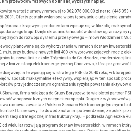
. km przewodów fazowych do linii najwyższych napięć.
kowita wartość umowy ramowej to 362 076 000,00 zł netto. (445 353 4
6-2031. Oferty zostały wyłonione w postępowaniu o udzielenie zamów
spółpraca z krajowymi producentami wpisuje się w filozofię maksymal
spodarczego kraju. Dzięki skracaniu łańcuchów dostaw ograniczymy
zbędnych do rozwoju systemu przesyłowego – mówi Włodzimierz Much
ewody planowane są do wykorzystania w ramach dostaw inwestorskic
, m.in. przy budowie nowych linii 400 kV wyprowadzających moc z elekt
jmiasta, nowej linii z okolic Trójmiasta do Grudziądza, modernizacji l
nej z linii ze stacji elektroenergetycznej Choczewo, która przyjmowa
edsięwzięcia te wpisują się w strategię PSE do 2040 roku, w której j
ięć w sposób maksymalnie efektywny, wspierając w ten sposób proce
iorców przy jednoczesnym ograniczaniu ryzyka powstania aktywów o
 Skawina, firma należąca do Grupy Boryszew, to wieloletni partner P
ewodów napowietrznych na rynek europejski. Drugim z wykonawców j
wa ramowa zawarta z Polskimi Sieciami Elektroenergetycznymi to d
 kontrakt biznesowy. To dowód zaufania i potwierdzenie, że polski p
ernizacji strategicznej infrastruktury kraju – podkreśla Agnieszka Ru
 od wielu lat rozwijają program dostaw inwestorskich, w ramach któ
zbędne do rozbudowy systemu przesyłowego. Dzięki temu możliwe je