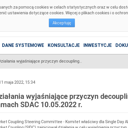
pisanych za pomocą cookies w celach statystycznych oraz w celu dos
ić ustawienia dotyczące cookies. Więcej o plikach cookies i o ochro
Akceptuję
DANE SYSTEMOWE
KONSULTACJE
INWESTYCJE
DOKU
Działania wyjaśniające przyczyn decouplingu, do którego doszło w ramach SDAC 10.05.2022 r.
1 maja 2022, 15:34
ziałania wyjaśniające przyczyn decoupl
amach SDAC 10.05.2022 r.
ket Coupling Steering Committee - Komitet właściwy dla Single Day Ah
ket Coupling (SIDC) zainicjował działania w celu wyjaśnienia przycz