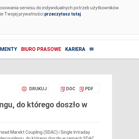
tosowania serwisu do indywidualnych potrzeb użytkowników.
nie Twojej prywatności
przeczytasz tutaj
.
MENTY
BIURO PRASOWE
KARIERA
✉
DRUKUJ
DOC
PDF
ingu, do którego doszło w
ead Marekt Coupling (SDAC) i Single Intraday
yn decouplingu, do którego doszło w ramach SDAC