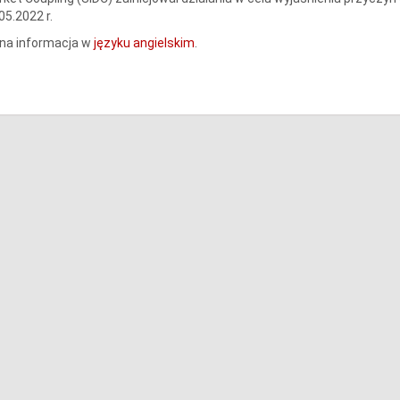
05.2022 r.
na informacja w
języku angielskim
.