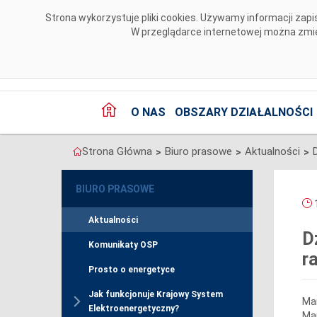
Przejdź do komentarzy
Strona wykorzystuje pliki cookies. Używamy informacji za
W przeglądarce internetowej można zmien
O NAS
OBSZARY DZIAŁALNOŚCI
Strona Główna
Biuro prasowe
Aktualności
>
>
>
BIURO PRASOWE
1
Aktualności
D
Komunikaty OSP
r
Prosto o energetyce
Jak funkcjonuje Krajowy System
Mar
Elektroenergetyczny?
Mar