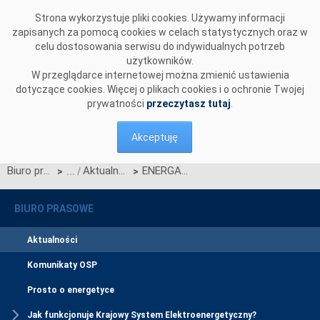
Przejdź do komentarzy
Strona wykorzystuje pliki cookies. Używamy informacji
zapisanych za pomocą cookies w celach statystycznych oraz w
celu dostosowania serwisu do indywidualnych potrzeb
użytkowników.
W przeglądarce internetowej można zmienić ustawienia
dotyczące cookies. Więcej o plikach cookies i o ochronie Twojej
prywatności
przeczytasz tutaj
.
Akceptuję
Biuro prasowe
Aktualności
ENERGA-OBRÓT z sukcesem zakończyła testy techniczne z CSIRE.
>
>
BIURO PRASOWE
Aktualności
Komunikaty OSP
Prosto o energetyce
Jak funkcjonuje Krajowy System Elektroenergetyczny?