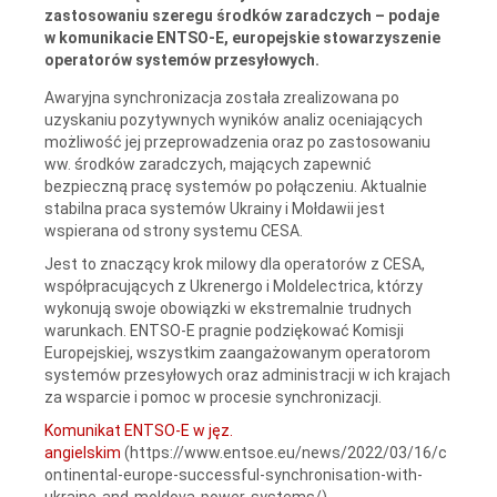
zastosowaniu szeregu środków zaradczych – podaje
w komunikacie ENTSO-E, europejskie stowarzyszenie
operatorów systemów przesyłowych.
Awaryjna synchronizacja została zrealizowana po
uzyskaniu pozytywnych wyników analiz oceniających
możliwość jej przeprowadzenia oraz po zastosowaniu
ww. środków zaradczych, mających zapewnić
bezpieczną pracę systemów po połączeniu. Aktualnie
stabilna praca systemów Ukrainy i Mołdawii jest
wspierana od strony systemu CESA.
Jest to znaczący krok milowy dla operatorów z CESA,
współpracujących z Ukrenergo i Moldelectrica, którzy
wykonują swoje obowiązki w ekstremalnie trudnych
warunkach. ENTSO-E pragnie podziękować Komisji
Europejskiej, wszystkim zaangażowanym operatorom
systemów przesyłowych oraz administracji w ich krajach
za wsparcie i pomoc w procesie synchronizacji.
Komunikat ENTSO-E w jęz.
angielskim
(https://www.entsoe.eu/news/2022/03/16/c
ontinental-europe-successful-synchronisation-with-
ukraine-and-moldova-power-systems/).