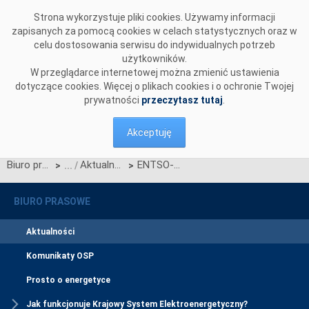
Przejdź do komentarzy
Strona wykorzystuje pliki cookies. Używamy informacji
zapisanych za pomocą cookies w celach statystycznych oraz w
celu dostosowania serwisu do indywidualnych potrzeb
użytkowników.
W przeglądarce internetowej można zmienić ustawienia
dotyczące cookies. Więcej o plikach cookies i o ochronie Twojej
prywatności
przeczytasz tutaj
.
Akceptuję
Biuro prasowe
Aktualności
ENTSO-E: Systemy Ukrainy i Mołdawii awaryjnie zsynchronizowane z systemem Europy kontynentalnej
>
>
BIURO PRASOWE
Aktualności
Komunikaty OSP
Prosto o energetyce
Jak funkcjonuje Krajowy System Elektroenergetyczny?