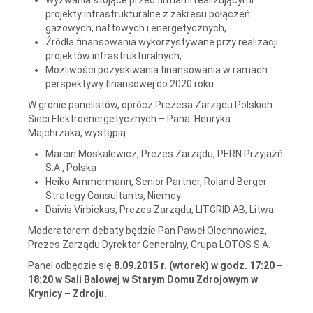
projekty infrastrukturalne z zakresu połączeń
gazowych, naftowych i energetycznych,
Źródła finansowania wykorzystywane przy realizacji
projektów infrastrukturalnych,
Możliwości pozyskiwania finansowania w ramach
perspektywy finansowej do 2020 roku.
W gronie panelistów, oprócz Prezesa Zarządu Polskich
Sieci Elektroenergetycznych – Pana Henryka
Majchrzaka, wystąpią:
Marcin Moskalewicz, Prezes Zarządu, PERN Przyjaźń
S.A., Polska
Heiko Ammermann, Senior Partner, Roland Berger
Strategy Consultants, Niemcy
Daivis Virbickas, Prezes Zarządu, LITGRID AB, Litwa
Moderatorem debaty będzie Pan Paweł Olechnowicz,
Prezes Zarządu Dyrektor Generalny, Grupa LOTOS S.A.
Panel odbędzie się
8.09.2015 r. (wtorek) w godz. 17:20 –
18:20 w Sali Balowej w Starym Domu Zdrojowym w
Krynicy – Zdroju.