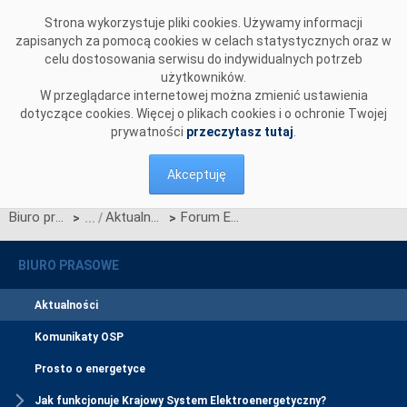
Przejdź do komentarzy
Strona wykorzystuje pliki cookies. Używamy informacji
zapisanych za pomocą cookies w celach statystycznych oraz w
celu dostosowania serwisu do indywidualnych potrzeb
użytkowników.
W przeglądarce internetowej można zmienić ustawienia
dotyczące cookies. Więcej o plikach cookies i o ochronie Twojej
prywatności
przeczytasz tutaj
.
Akceptuję
Biuro prasowe
Aktualności
Forum Ekonomiczne w Krynicy-Zdroju
>
>
BIURO PRASOWE
Aktualności
Komunikaty OSP
Prosto o energetyce
Jak funkcjonuje Krajowy System Elektroenergetyczny?