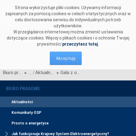
Przejdź do komentarzy
Strona wykorzystuje pliki cookies. Używamy informacji
zapisanych za pomocą cookies w celach statystycznych oraz w
celu dostosowania serwisu do indywidualnych potrzeb
użytkowników.
W przeglądarce internetowej można zmienić ustawienia
dotyczące cookies. Więcej o plikach cookies i o ochronie Twojej
prywatności
przeczytasz tutaj
.
Akceptuję
Biuro prasowe
Aktualności
Gala z okazji 20-lecia PSE. Pracownicy PSE z odznaczeniami i nagrodami
>
>
BIURO PRASOWE
Aktualności
Komunikaty OSP
Prosto o energetyce
Jak funkcjonuje Krajowy System Elektroenergetyczny?