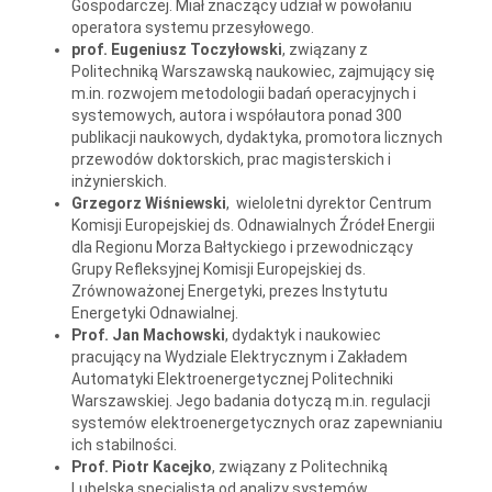
Gospodarczej. Miał znaczący udział w powołaniu
operatora systemu przesyłowego.
prof. Eugeniusz Toczyłowski
, związany z
Politechniką Warszawską naukowiec, zajmujący się
m.in. rozwojem metodologii badań operacyjnych i
systemowych, autora i współautora ponad 300
publikacji naukowych, dydaktyka, promotora licznych
przewodów doktorskich, prac magisterskich i
inżynierskich.
Grzegorz Wiśniewski
, wieloletni dyrektor Centrum
Komisji Europejskiej ds. Odnawialnych Źródeł Energii
dla Regionu Morza Bałtyckiego i przewodniczący
Grupy Refleksyjnej Komisji Europejskiej ds.
Zrównoważonej Energetyki, prezes Instytutu
Energetyki Odnawialnej.
Prof. Jan Machowski
, dydaktyk i naukowiec
pracujący na Wydziale Elektrycznym i Zakładem
Automatyki Elektroenergetycznej Politechniki
Warszawskiej. Jego badania dotyczą m.in. regulacji
systemów elektroenergetycznych oraz zapewnianiu
ich stabilności.
Prof. Piotr Kacejko
, związany z Politechniką
Lubelską specjalista od analizy systemów