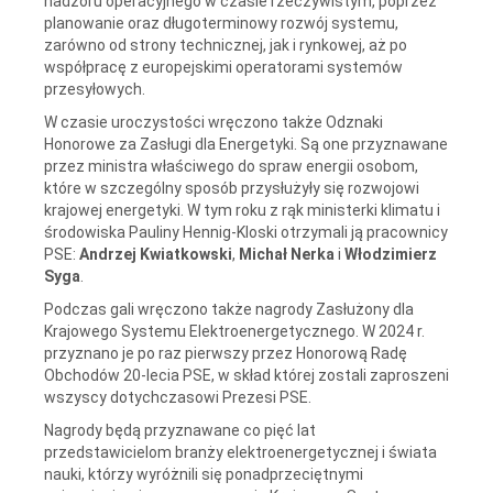
nadzoru operacyjnego w czasie rzeczywistym, poprzez
planowanie oraz długoterminowy rozwój systemu,
zarówno od strony technicznej, jak i rynkowej, aż po
współpracę z europejskimi operatorami systemów
przesyłowych.
W czasie uroczystości wręczono także Odznaki
Honorowe za Zasługi dla Energetyki. Są one przyznawane
przez ministra właściwego do spraw energii osobom,
które w szczególny sposób przysłużyły się rozwojowi
krajowej energetyki. W tym roku z rąk ministerki klimatu i
środowiska Pauliny Hennig-Kloski otrzymali ją pracownicy
PSE:
Andrzej Kwiatkowski
,
Michał Nerka
i
Włodzimierz
Syga
.
Podczas gali wręczono także nagrody Zasłużony dla
Krajowego Systemu Elektroenergetycznego. W 2024 r.
przyznano je po raz pierwszy przez Honorową Radę
Obchodów 20-lecia PSE, w skład której zostali zaproszeni
wszyscy dotychczasowi Prezesi PSE.
Nagrody będą przyznawane co pięć lat
przedstawicielom branży elektroenergetycznej i świata
nauki, którzy wyróżnili się ponadprzeciętnymi