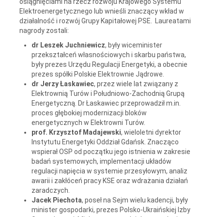
osiągnięciami na rzecz rozwoju Krajowego Systemu
Elektroenergetycznego lub wnieśli znaczący wkład w
działalność i rozwój Grupy Kapitałowej PSE. Laureatami
nagrody zostali:
dr Leszek Juchniewicz
, były wiceminister
przekształceń własnościowych i skarbu państwa,
były prezes Urzędu Regulacji Energetyki, a obecnie
prezes spółki Polskie Elektrownie Jądrowe.
dr Jerzy Łaskawiec
, przez wiele lat związany z
Elektrownią Turów i Południowo-Zachodnią Grupą
Energetyczną. Dr Łaskawiec przeprowadził m.in.
proces głębokiej modernizacji bloków
energetycznych w Elektrowni Turów.
prof. Krzysztof Madajewski
, wieloletni dyrektor
Instytutu Energetyki Oddział Gdańsk. Znacząco
wspierał OSP od początku jego istnienia w zakresie
badań systemowych, implementacji układów
regulacji napięcia w systemie przesyłowym, analiz
awarii i zakłóceń pracy KSE oraz wdrażania działań
zaradczych.
Jacek Piechota
, poseł na Sejm wielu kadencji, były
minister gospodarki, prezes Polsko-Ukraińskiej Izby