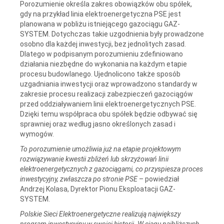
Porozumienie określa zakres obowiązków obu spółek,
gdy na przykład linia elektroenergetyczna PSE jest
planowana w pobliżu istniejącego gazociągu GAZ-
SYSTEM. Dotychczas takie uzgodnienia były prowadzone
osobno dla każdej inwestycji, bez jednolitych zasad.
Dlatego w podpisanym porozumieniu zdefiniowano
działania niezbędne do wykonania na każdym etapie
procesu budowlanego. Ujednolicono także sposób
uzgadniania inwestycji oraz wprowadzono standardy w
zakresie procesu realizacji zabezpieczeń gazociągów
przed oddziaływaniem linii elektroenergetycznych PSE.
Dzięki temu współpraca obu spółek będzie odbywać się
sprawniej oraz według jasno określonych zasad i
wymogów.
To porozumienie umożliwia już na etapie projektowym
rozwiązywanie kwestii zbliżeń lub skrzyżowań linii
elektroenergetycznych z gazociągami, co przyspiesza proces
inwestycyjny, zwłaszcza po stronie PSE
– powiedział
Andrzej Kolasa, Dyrektor Pionu Eksploatacji GAZ-
SYSTEM.
Polskie Sieci Elektroenergetyczne realizują największy
program inwestycyjny w swojej historii. W ciągu najbliższych