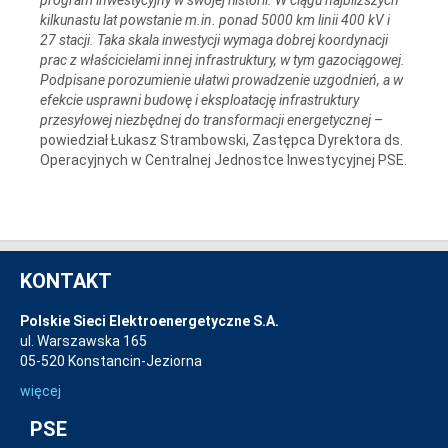
kilkunastu lat powstanie m.in. ponad 5000 km linii 400 kV i
27 stacji. Taka skala inwestycji wymaga dobrej koordynacji
prac z właścicielami innej infrastruktury, w tym gazociągowej.
Podpisane porozumienie ułatwi prowadzenie uzgodnień, a w
efekcie usprawni budowę i eksploatację infrastruktury
przesyłowej niezbędnej do transformacji energetycznej
–
powiedział Łukasz Strambowski, Zastępca Dyrektora ds.
Operacyjnych w Centralnej Jednostce Inwestycyjnej PSE.
KONTAKT
Polskie Sieci Elektroenergetyczne S.A.
ul. Warszawska 165
05-520 Konstancin-Jeziorna
więcej
PSE