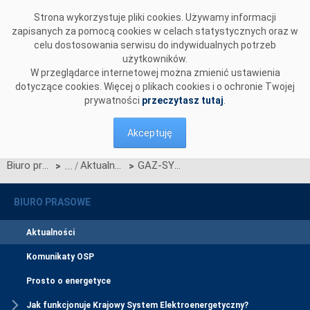
Przejdź do komentarzy
Strona wykorzystuje pliki cookies. Używamy informacji
zapisanych za pomocą cookies w celach statystycznych oraz w
celu dostosowania serwisu do indywidualnych potrzeb
użytkowników.
W przeglądarce internetowej można zmienić ustawienia
dotyczące cookies. Więcej o plikach cookies i o ochronie Twojej
prywatności
przeczytasz tutaj
.
Akceptuję
Biuro prasowe
Aktualności
GAZ-SYSTEM i PSE uzgodniły zasady współpracy przy realizowanych przez PSE inwestycjach
>
>
BIURO PRASOWE
Aktualności
Komunikaty OSP
Prosto o energetyce
Jak funkcjonuje Krajowy System Elektroenergetyczny?