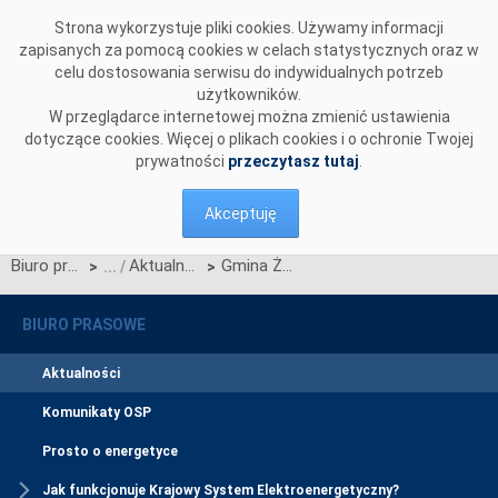
Przejdź do komentarzy
Strona wykorzystuje pliki cookies. Używamy informacji
zapisanych za pomocą cookies w celach statystycznych oraz w
celu dostosowania serwisu do indywidualnych potrzeb
użytkowników.
W przeglądarce internetowej można zmienić ustawienia
dotyczące cookies. Więcej o plikach cookies i o ochronie Twojej
prywatności
przeczytasz tutaj
.
Akceptuję
Biuro prasowe
Aktualności
Gmina Żukowo „samorządem przyjaznym energii”
>
>
BIURO PRASOWE
Aktualności
Komunikaty OSP
Prosto o energetyce
Jak funkcjonuje Krajowy System Elektroenergetyczny?