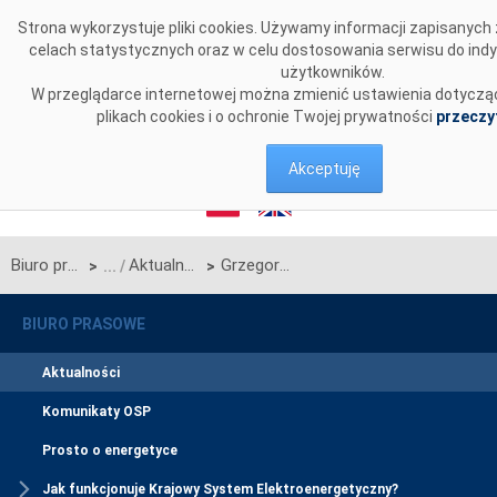
Przejdź do komentarzy
Strona wykorzystuje pliki cookies. Używamy informacji zapisanyc
celach statystycznych oraz w celu dostosowania serwisu do ind
użytkowników.
W przeglądarce internetowej można zmienić ustawienia dotycząc
plikach cookies i o ochronie Twojej prywatności
przeczy
Akceptuję
Biuro prasowe
Aktualności
Grzegorz Bojar o cyberbezpieczeństwie
>
>
BIURO PRASOWE
Aktualności
Komunikaty OSP
Prosto o energetyce
Jak funkcjonuje Krajowy System Elektroenergetyczny?