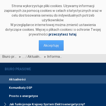
Przejdź do komentarzy
Strona wykorzystuje pliki cookies. Używamy informacji
zapisanych za pomocą cookies w celach statystycznych oraz w
celu dostosowania serwisu do indywidualnych potrzeb
użytkowników.
W przeglądarce internetowej można zmienić ustawienia
dotyczące cookies. Więcej o plikach cookies i o ochronie Twojej
prywatności
przeczytasz tutaj
.
Akceptuję
Biuro prasowe
Aktualności
Informacja dotycząca planowanych postępowań przetargowych na roboty budowlane przy projektach inwestycyjnych PSE S.A w 2024 r.
>
>
BIURO PRASOWE
Aktualności
Komunikaty OSP
Prosto o energetyce
Jak funkcjonuje Krajowy System Elektroenergetyczny?