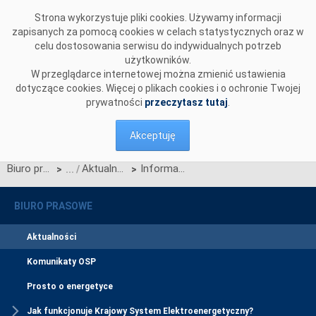
Przejdź do komentarzy
Strona wykorzystuje pliki cookies. Używamy informacji
zapisanych za pomocą cookies w celach statystycznych oraz w
celu dostosowania serwisu do indywidualnych potrzeb
użytkowników.
W przeglądarce internetowej można zmienić ustawienia
dotyczące cookies. Więcej o plikach cookies i o ochronie Twojej
prywatności
przeczytasz tutaj
.
Akceptuję
Biuro prasowe
Aktualności
Informacja na temat działań ENTSO-E w zakresie projektów kolejnych Kodeksów Sieci i Europejskiego Dziesięcioletniego Planu Rozwoju Sieci Przesyłowej - edycja 2014
>
>
BIURO PRASOWE
Aktualności
Komunikaty OSP
Prosto o energetyce
Jak funkcjonuje Krajowy System Elektroenergetyczny?