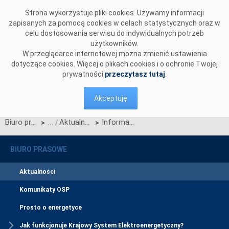
Przejdź do komentarzy
Strona wykorzystuje pliki cookies. Używamy informacji
zapisanych za pomocą cookies w celach statystycznych oraz w
celu dostosowania serwisu do indywidualnych potrzeb
użytkowników.
W przeglądarce internetowej można zmienić ustawienia
dotyczące cookies. Więcej o plikach cookies i o ochronie Twojej
prywatności
przeczytasz tutaj
.
Akceptuję
Biuro prasowe
Aktualności
Informacja OSP dot. planowanej na 13.10.2022 r. sesji testowej Procesu Rezerwowego Przetargów dobowych (SDAC Decoupling training session) z UWM
>
>
BIURO PRASOWE
Aktualności
Komunikaty OSP
Prosto o energetyce
Jak funkcjonuje Krajowy System Elektroenergetyczny?