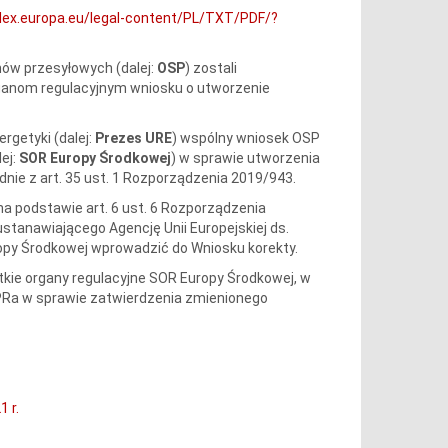
-lex.europa.eu/legal-content/PL/TXT/PDF/?
mów przesyłowych (dalej:
OSP
) zostali
organom regulacyjnym wniosku o utworzenie
ergetyki (dalej:
Prezes URE
) wspólny wniosek OSP
ej:
SOR Europy Środkowej
) w sprawie utworzenia
dnie z art. 35 ust. 1 Rozporządzenia 2019/943.
a podstawie art. 6 ust. 6 Rozporządzenia
ustanawiającego Agencję Unii Europejskiej ds.
opy Środkowej wprowadzić do Wniosku korekty.
kie organy regulacyjne SOR Europy Środkowej, w
.PRa w sprawie zatwierdzenia zmienionego
1 r.