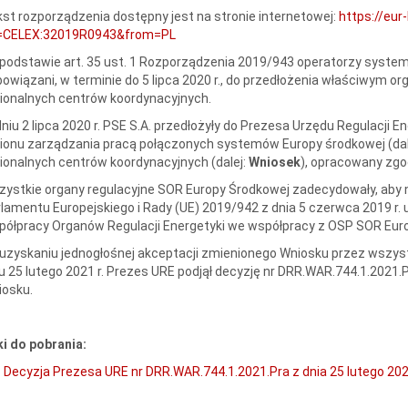
st rozporządzenia dostępny jest na stronie internetowej:
https://eur
i=CELEX:32019R0943&from=PL
podstawie art. 35 ust. 1 Rozporządzenia 2019/943 operatorzy syste
owiązani, w terminie do 5 lipca 2020 r., do przedłożenia właściwym 
ionalnych centrów koordynacyjnych.
niu 2 lipca 2020 r. PSE S.A. przedłożyły do Prezesa Urzędu Regulacji En
ionu zarządzania pracą połączonych systemów Europy środkowej (dal
ionalnych centrów koordynacyjnych (dalej:
Wniosek
), opracowany zgo
ystkie organy regulacyjne SOR Europy Środkowej zadecydowały, aby n
lamentu Europejskiego i Rady (UE) 2019/942 z dnia 5 czerwca 2019 r. 
ółpracy Organów Regulacji Energetyki we współpracy z OSP SOR Eur
uzyskaniu jednogłośnej akceptacji zmienionego Wniosku przez wszyst
u 25 lutego 2021 r. Prezes URE podjął decyzję nr DRR.WAR.744.1.2021
iosku.
ki do pobrania:
Decyzja Prezesa URE nr DRR.WAR.744.1.2021.Pra z dnia 25 lutego 202