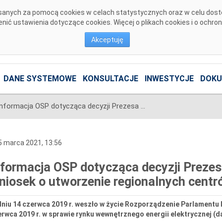
pisanych za pomocą cookies w celach statystycznych oraz w celu dos
ić ustawienia dotyczące cookies. Więcej o plikach cookies i o ochro
Akceptuję
DANE SYSTEMOWE
KONSULTACJE
INWESTYCJE
DOKU
Informacja OSP dotycząca decyzji Prezesa URE zatwierdzającej wniosek o utworzenie regionalnych centrów koordynacyjnych
 marca 2021, 13:56
nformacja OSP dotycząca decyzji Prezes
niosek o utworzenie regionalnych cent
niu 14 czerwca 2019 r. weszło w życie Rozporządzenie Parlamentu E
rwca 2019 r. w sprawie rynku wewnętrznego energii elektrycznej (d