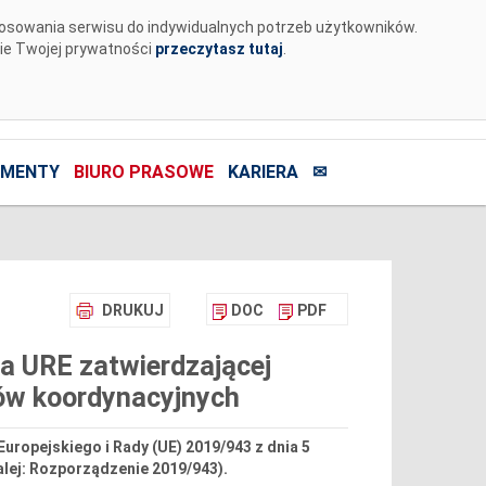
tosowania serwisu do indywidualnych potrzeb użytkowników.
nie Twojej prywatności
przeczytasz tutaj
.
MENTY
BIURO PRASOWE
KARIERA
✉
DRUKUJ
DOC
PDF
a URE zatwierdzającej
rów koordynacyjnych
uropejskiego i Rady (UE) 2019/943 z dnia 5
alej: Rozporządzenie 2019/943).