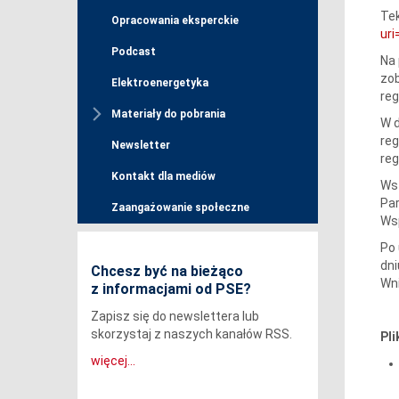
Tek
Opracowania eksperckie
ur
Podcast
Na 
zob
Elektroenergetyka
reg
Materiały do pobrania
W d
reg
Newsletter
reg
Kontakt dla mediów
Wsz
Par
Zaangażowanie społeczne
Wsp
Po 
dni
Chcesz być na bieżąco
Wn
z informacjami od PSE?
Zapisz się do newslettera lub
skorzystaj z naszych kanałów RSS.
Pli
więcej...