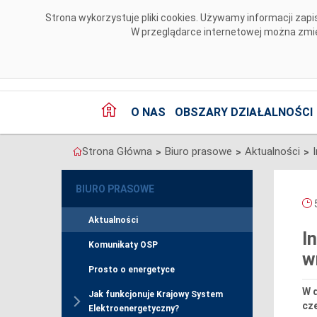
Przejdź do komentarzy
Strona wykorzystuje pliki cookies. Używamy informacji za
W przeglądarce internetowej można zmien
O NAS
OBSZARY DZIAŁALNOŚCI
Strona Główna
Biuro prasowe
Aktualności
>
>
>
BIURO PRASOWE
5
Aktualności
I
Komunikaty OSP
w
Prosto o energetyce
W d
Jak funkcjonuje Krajowy System
cze
Elektroenergetyczny?