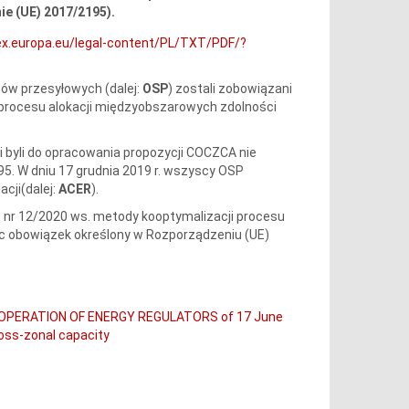
e (UE) 2017/2195).
lex.europa.eu/legal-content/PL/TXT/PDF/?
ów przesyłowych (dalej:
OSP
) zostali zobowiązani
 procesu alokacji międzyobszarowych zdolności
 byli do opracowania propozycji COCZCA nie
95. W dniu 17 grudnia 2019 r. wszyscy OSP
cji(dalej:
ACER
).
 nr 12/2020 ws. metody kooptymalizacji procesu
ąc obowiązek określony w Rozporządzeniu (UE)
OOPERATION OF ENERGY REGULATORS of 17 June
ross-zonal capacity