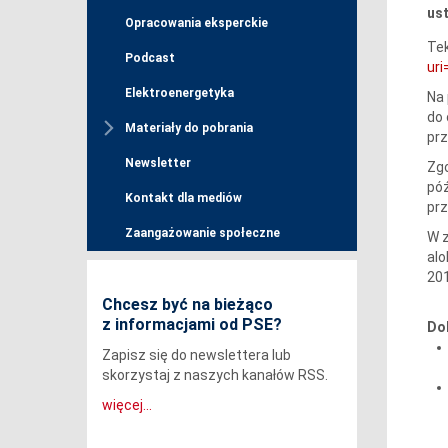
ust
Opracowania eksperckie
Tek
Podcast
ur
Elektroenergetyka
Na 
do 
Materiały do pobrania
prz
Newsletter
Zgo
póź
Kontakt dla mediów
prz
Zaangażowanie społeczne
W z
alo
201
Chcesz być na bieżąco
z informacjami od PSE?
Do
Zapisz się do newslettera lub
skorzystaj z naszych kanałów RSS.
więcej...