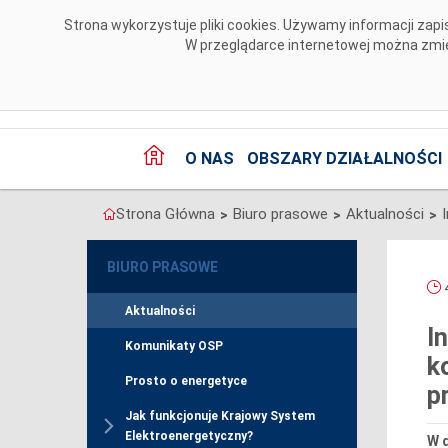
Przejdź do komentarzy
Strona wykorzystuje pliki cookies. Używamy informacji za
W przeglądarce internetowej można zmien
O NAS
OBSZARY DZIAŁALNOŚCI
Strona Główna
Biuro prasowe
Aktualności
>
>
>
BIURO PRASOWE
4
Aktualności
I
Komunikaty OSP
k
Prosto o energetyce
p
Jak funkcjonuje Krajowy System
Elektroenergetyczny?
W d