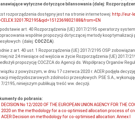
anawiające wytyczne dotyczące bilansowania (dalej: Rozporządzeni
st rozporządzenia dostępny jest na stronie internetowej:
http://eur-
i=CELEX:32017R2195&qid=1512369802188&from=EN
podstawie art. 40 Rozporządzenia (UE) 2017/2195 operatorzy system
opracowania wspólnie propozycji dotyczącej metody kooptymalizacji
esyłowych (dalej:
COCZCA
).
dnie z art. 40 ust. 1 Rozporządzenia (UE) 2017/2195 OSP zobowiązani
niej niż 24 miesiące od wejścia w życie Rozporządzenia (UE) 2017/21
edłożyli propozycję COCZCA do Agencji ds. Współpracy Organów Regula
wiązku z powyższym, w dniu 17 czerwca 2020 r. ACER podjęła decyzję
kacji międzyobszarowych zdolności przesyłowych. PSE S.A., wykonuj
7/2195, niniejszym publikują treść ww. decyzji.
kumenty do pobrania:
DECISION No 12/2020 OF THE EUROPEAN UNION AGENCY FOR THE C
2020 on the methodology for a co-optimised allocation process of c
ACER Decision on methodology for co-optimised allocation: Annex I