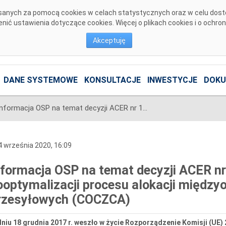
pisanych za pomocą cookies w celach statystycznych oraz w celu dos
ić ustawienia dotyczące cookies. Więcej o plikach cookies i o ochro
Akceptuję
DANE SYSTEMOWE
KONSULTACJE
INWESTYCJE
DOKU
Informacja OSP na temat decyzji ACER nr 12/2020 ws. metody kooptymalizacji procesu alokacji międzyobszarowych zdolności przesyłowych (COCZCA)
 września 2020, 16:09
nformacja OSP na temat decyzji ACER n
ooptymalizacji procesu alokacji międz
rzesyłowych (COCZCA)
niu 18 grudnia 2017 r. weszło w życie Rozporządzenie Komisji (UE) 