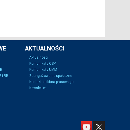
WE
AKTUALNOŚCI
Aktualności
Komunikaty OSP
SE
Komunikaty UMM
 i RB
Zaangażowanie społeczne
Kontakt do biura prasowego
Newsletter