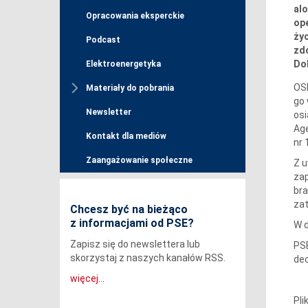
alo
Opracowania eksperckie
ope
ży
Podcast
zd
Do
Elektroenergetyka
OSP
Materiały do pobrania
go 
Newsletter
osi
Age
Kontakt dla mediów
nr 
Zaangażowanie społeczne
Z u
zap
bra
za
Chcesz być na bieżąco
z informacjami od PSE?
W d
Zapisz się do newslettera lub
PSE
skorzystaj z naszych kanałów RSS.
dec
więcej...
Pli