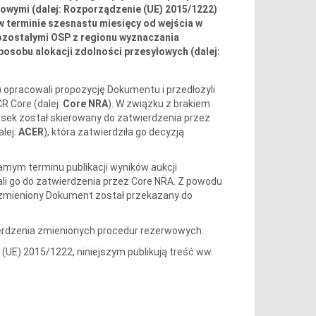
łowymi (dalej: Rozporządzenie (UE) 2015/1222)
w terminie szesnastu miesięcy od wejścia w
ozostałymi OSP z regionu wyznaczania
osobu alokacji zdolności przesyłowych (dalej:
) opracowali propozycję Dokumentu i przedłożyli
R Core (dalej:
Core NRA
). W związku z brakiem
sek został skierowany do zatwierdzenia przez
alej:
ACER
), która zatwierdziła go decyzją
amym terminu publikacji wyników aukcji
i go do zatwierdzenia przez Core NRA. Z powodu
k zmieniony Dokument został przekazany do
ierdzenia zmienionych procedur rezerwowych.
 (UE) 2015/1222, niniejszym publikują treść ww.