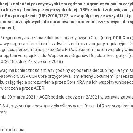
kacji zdolności przesyłowych i zarządzania ograniczeniami przesy
ratorzy systemów przesyłowych (dalej: OSP) zostali zobowiązani, 
cie Rozporządzenia (UE) 2015/1222, we współpracy ze wszystkimi p
olności przesyłowych, do opracowania procedur rezerwowych dla sp
kument).
 regionu wyznaczania zdolności przesyłowych Core (dalej:
CCR Core
w wymaganym terminie do zatwierdzenia przez organy regulacyjne CC
ągnięcia porozumienia przez Core NRA, Dokument na ich wspólny wnio
ncję Unii Europejskiej ds. Współpracy Organów Regulacji Energetyki (d
10/2018 z dnia 27 września 2018 r.
wagi na konieczność zmiany godziny ogłoszenia decouplingu, a tym s
asowych, OSP CCR Core przygotowali zmieniony Dokument i przekazal
ku osiągnięcia porozumienia przez Core NRA, na ich wspólny wniose
twierdzenia przez ACER.
niu 30 marca 2021 r. ACER podjęła decyzję nr 2/2021 w sprawie zatw
 S.A., wykonując obowiązek określony w art. 9 ust. 14 Rozporządzenia
yzji.
ki do pobrania: