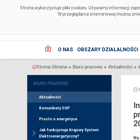
Przejdź do komentarzy
Strona wykorzystuje pliki cookies. Używamy informacji za
W przeglądarce internetowej można zmien
O NAS
OBSZARY DZIAŁALNOŚCI
Strona Główna
Biuro prasowe
Aktualności
>
>
>
BIURO PRASOWE
9
Aktualności
I
Komunikaty OSP
p
Prosto o energetyce
2
Jak funkcjonuje Krajowy System
Elektroenergetyczny?
Na 