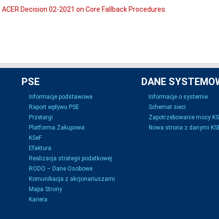
ACER Decision 02-2021 on Core Fallback Procedures
PSE
DANE SYSTEMO
Informacje podstawowe
Informacje o systemie
Raport wpływu PSE
Schemat sieci
Przetargi
Zapotrzebowanie mocy K
Platforma Zakupowa
Nowa strona z danymi KSE
KSeF
Efaktura
Realizacja strategii podatkowej
RODO – Dane Osobowe
Komunikacja z akcjonariuszami
Mapa Strony
Kariera