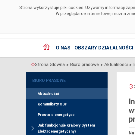
Przejdź do komentarzy
Strona wykorzystuje pliki cookies. Używamy informacji za
W przeglądarce internetowej można zmien
O NAS
OBSZARY DZIAŁALNOŚCI
Strona Główna
Biuro prasowe
Aktualności
>
>
>
BIURO PRASOWE
2
Aktualności
I
Komunikaty OSP
w
Prosto o energetyce
p
Jak funkcjonuje Krajowy System
Elektroenergetyczny?
Na 