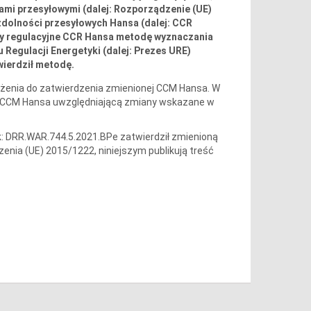
ami przesyłowymi (dalej: Rozporządzenie (UE)
dolności przesyłowych Hansa (dalej: CCR
any regulacyjne CCR Hansa metodę wyznaczania
Regulacji Energetyki (dalej: Prezes URE)
wierdził metodę.
ożenia do zatwierdzenia zmienionej CCM Hansa. W
jąc CCM Hansa uwzględniającą zmiany wskazane w
k: DRR.WAR.744.5.2021.BPe zatwierdził zmienioną
enia (UE) 2015/1222, niniejszym publikują treść