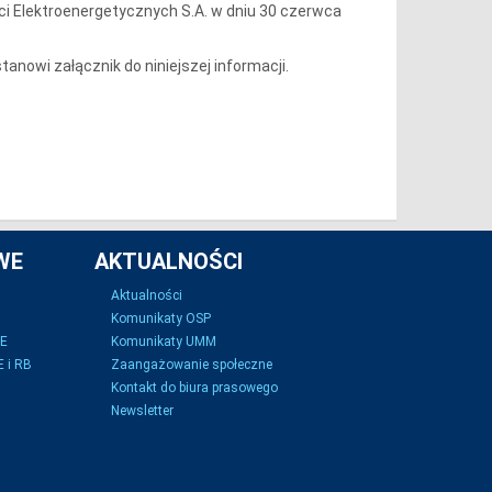
i Elektroenergetycznych S.A. w dniu 30 czerwca
anowi załącznik do niniejszej informacji.
WE
AKTUALNOŚCI
Aktualności
Komunikaty OSP
SE
Komunikaty UMM
 i RB
Zaangażowanie społeczne
Kontakt do biura prasowego
Newsletter