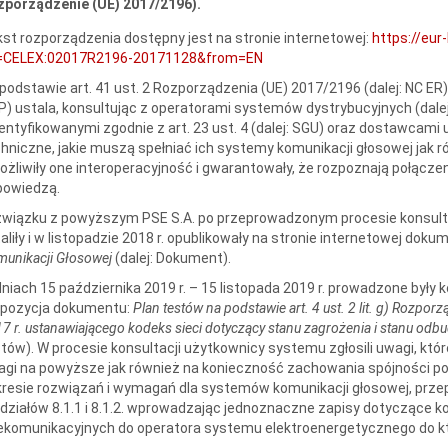
zporządzenie (UE) 2017/2196).
st rozporządzenia dostępny jest na stronie internetowej:
https://eur
i=CELEX:02017R2196-20171128&from=EN
podstawie art. 41 ust. 2 Rozporządzenia (UE) 2017/2196 (dalej: NC ER
) ustala, konsultując z operatorami systemów dystrybucyjnych (dale
entyfikowanymi zgodnie z art. 23 ust. 4 (dalej: SGU) oraz dostawcam
hniczne, jakie muszą spełniać ich systemy komunikacji głosowej jak 
żliwiły one interoperacyjność i gwarantowały, że rozpoznają połącze
powiedzą.
wiązku z powyższym PSE S.A. po przeprowadzonym procesie konsulta
aliły i w listopadzie 2018 r. opublikowały na stronie internetowej doku
unikacji Głosowej
(dalej: Dokument).
niach 15 października 2019 r. – 15 listopada 2019 r. prowadzone były
opozycja dokumentu:
Plan testów na podstawie art. 4 ust. 2 lit. g) Rozpo
7 r. ustanawiającego kodeks sieci dotyczący stanu zagrożenia i stanu o
tów). W procesie konsultacji użytkownicy systemu zgłosili uwagi, kt
agi na powyższe jak również na konieczność zachowania spójności 
resie rozwiązań i wymagań dla systemów komunikacji głosowej, prz
działów 8.1.1 i 8.1.2. wprowadzając jednoznaczne zapisy dotyczące k
ekomunikacyjnych do operatora systemu elektroenergetycznego do kt