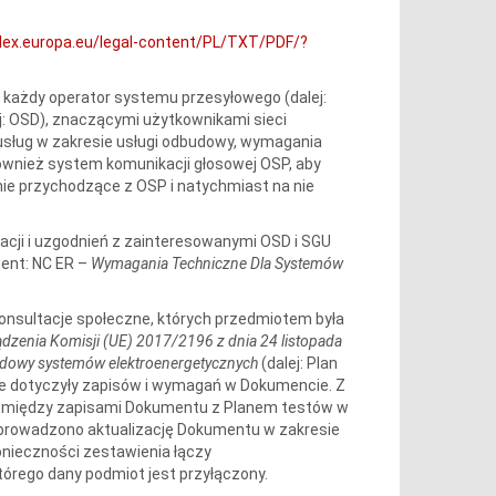
-lex.europa.eu/legal-content/PL/TXT/PDF/?
) każdy operator systemu przesyłowego (dalej:
j: OSD), znaczącymi użytkownikami sieci
i usług w zakresie usługi odbudowy, wymagania
również system komunikacji głosowej OSP, aby
nie przychodzące z OSP i natychmiast na nie
cji i uzgodnień z zainteresowanymi OSD i SGU
ment: NC ER –
Wymagania Techniczne Dla Systemów
 konsultacje społeczne, których przedmiotem była
rządzenia Komisji (UE) 2017/2196 z dnia 24 listopada
dbudowy systemów elektroenergetycznych
(dalej: Plan
óre dotyczyły zapisów i wymagań w Dokumencie. Z
pomiędzy zapisami Dokumentu z Planem testów w
eprowadzono aktualizację Dokumentu w zakresie
onieczności zestawienia łączy
órego dany podmiot jest przyłączony.