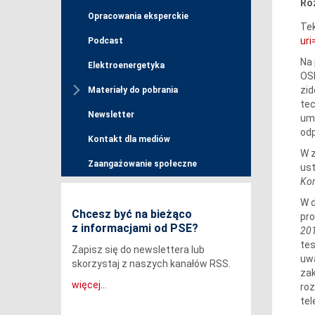
Ro
Opracowania eksperckie
Tek
ur
Podcast
Na 
Elektroenergetyka
OSP
zid
Materiały do pobrania
tec
Newsletter
umo
od
Kontakt dla mediów
W z
Zaangażowanie społeczne
ust
Kom
W d
Chcesz być na bieżąco
pr
z informacjami od PSE?
201
tes
Zapisz się do newslettera lub
uw
skorzystaj z naszych kanałów RSS.
zak
więcej...
roz
tel