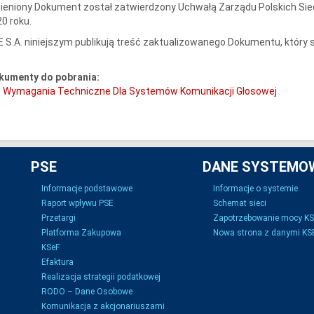
eniony Dokument został zatwierdzony Uchwałą Zarządu Polskich Siec
0 roku.
 S.A. niniejszym publikują treść zaktualizowanego Dokumentu, który st
kumenty do pobrania:
Wymagania Techniczne Dla Systemów Komunikacji Głosowej
PSE
DANE SYSTEMO
Informacje podstawowe
Informacje o systemie
Raport wpływu PSE
Schemat sieci
Przetargi
Zapotrzebowanie mocy K
Platforma Zakupowa
Nowa strona z danymi KSE
KSeF
Efaktura
Realizacja strategii podatkowej
RODO – Dane Osobowe
Komunikacja z akcjonariuszami