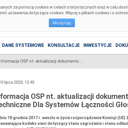
pisanych za pomocą cookies w celach statystycznych oraz w celu dos
ić ustawienia dotyczące cookies. Więcej o plikach cookies i o ochro
Akceptuję
DANE SYSTEMOWE
KONSULTACJE
INWESTYCJE
DOKU
Informacja OSP nt. aktualizacji dokumentu pt. „NC ER – Wymagania Techniczne Dla Systemów Łączności Głosowej”
0 lipca 2020, 12:45
nformacja OSP nt. aktualizacji dokume
echniczne Dla Systemów Łączności Gło
niu 18 grudnia 2017 r. weszło w życie rozporządzenie Komisji (UE) 2
tanawiające kodeks sieci dotyczący stanu zagrożenia i stanu odbu