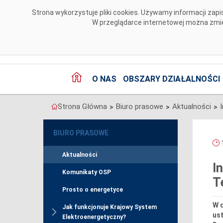
Przejdź do komentarzy
Strona wykorzystuje pliki cookies. Używamy informacji za
W przeglądarce internetowej można zmien
O NAS
OBSZARY DZIAŁALNOŚCI
Strona Główna
Biuro prasowe
Aktualności
>
>
>
BIURO PRASOWE
1
Aktualności
I
Komunikaty OSP
T
Prosto o energetyce
W d
Jak funkcjonuje Krajowy System
us
Elektroenergetyczny?