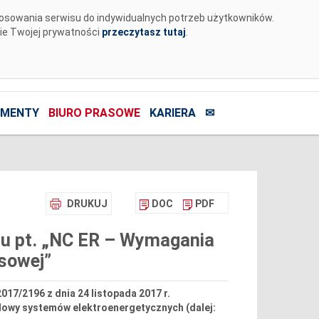
tosowania serwisu do indywidualnych potrzeb użytkowników.
nie Twojej prywatności
przeczytasz tutaj
.
MENTY
BIURO PRASOWE
KARIERA
✉
DRUKUJ
DOC
PDF
ntu pt. „NC ER – Wymagania
sowej”
017/2196 z dnia 24 listopada 2017 r.
dowy systemów elektroenergetycznych (dalej: