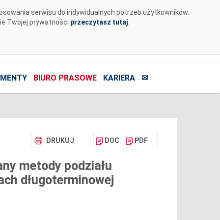
tosowania serwisu do indywidualnych potrzeb użytkowników.
nie Twojej prywatności
przeczytasz tutaj
.
MENTY
BIURO PRASOWE
KARIERA
✉
DRUKUJ
DOC
PDF
any metody podziału
ach długoterminowej