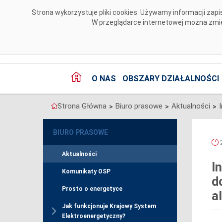
Przejdź do komentarzy
Strona wykorzystuje pliki cookies. Używamy informacji za
W przeglądarce internetowej można zmien
O NAS
OBSZARY DZIAŁALNOŚCI
Strona Główna
Biuro prasowe
Aktualności
>
>
>
BIURO PRASOWE
2
Aktualności
I
Komunikaty OSP
d
Prosto o energetyce
a
Jak funkcjonuje Krajowy System
Elektroenergetyczny?