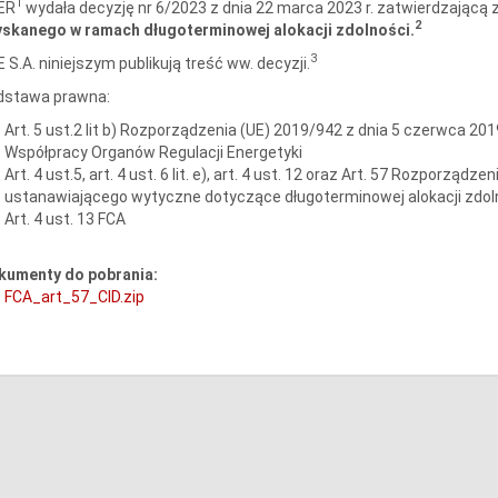
1
ER
wydała decyzję nr 6/2023 z dnia 22 marca 2023 r. zatwierdzającą
2
yskanego w ramach długoterminowej alokacji zdolności.
3
 S.A. niniejszym publikują treść ww. decyzji.
dstawa prawna:
Art. 5 ust.2 lit b) Rozporządzenia (UE) 2019/942 z dnia 5 czerwca 201
Współpracy Organów Regulacji Energetyki
Art. 4 ust.5, art. 4 ust. 6 lit. e), art. 4 ust. 12 oraz Art. 57 Rozporząd
ustanawiającego wytyczne dotyczące długoterminowej alokacji zdoln
Art. 4 ust. 13 FCA
kumenty do pobrania:
FCA_art_57_CID.zip