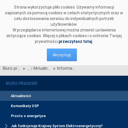
Przejdź do komentarzy
Strona wykorzystuje pliki cookies. Używamy informacji
zapisanych za pomocą cookies w celach statystycznych oraz w
celu dostosowania serwisu do indywidualnych potrzeb
użytkowników.
W przeglądarce internetowej można zmienić ustawienia
dotyczące cookies. Więcej o plikach cookies i o ochronie Twojej
prywatności
przeczytasz tutaj
.
Akceptuję
Biuro prasowe
Aktualności
Informacja OSP nt. decyzji ACER ws. zmiany metody podziału dochodu z ograniczeń uzyskanego w ramach długoterminowej alokacji zdolności
>
>
BIURO PRASOWE
Aktualności
Komunikaty OSP
Prosto o energetyce
Jak funkcjonuje Krajowy System Elektroenergetyczny?