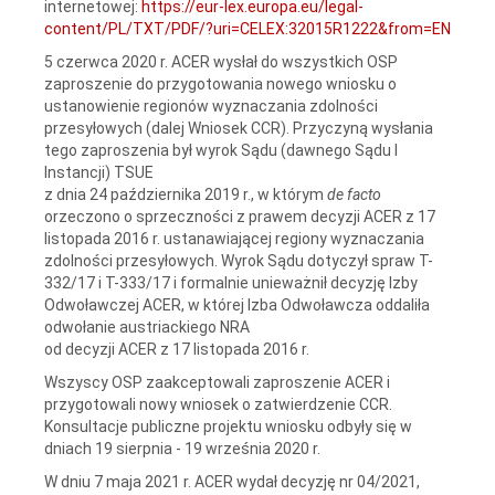
internetowej:
https://eur-lex.europa.eu/legal-
content/PL/TXT/PDF/?uri=CELEX:32015R1222&from=EN
5 czerwca 2020 r. ACER wysłał do wszystkich OSP
zaproszenie do przygotowania nowego wniosku o
ustanowienie regionów wyznaczania zdolności
przesyłowych (dalej Wniosek CCR). Przyczyną wysłania
tego zaproszenia był wyrok Sądu (dawnego Sądu I
Instancji) TSUE
z dnia 24 października 2019 r., w którym
de facto
orzeczono o sprzeczności z prawem decyzji ACER z 17
listopada 2016 r. ustanawiającej regiony wyznaczania
zdolności przesyłowych. Wyrok Sądu dotyczył spraw T-
332/17 i T-333/17 i formalnie unieważnił decyzję Izby
Odwoławczej ACER, w której Izba Odwoławcza oddaliła
odwołanie austriackiego NRA
od decyzji ACER z 17 listopada 2016 r.
Wszyscy OSP zaakceptowali zaproszenie ACER i
przygotowali nowy wniosek o zatwierdzenie CCR.
Konsultacje publiczne projektu wniosku odbyły się w
dniach 19 sierpnia - 19 września 2020 r.
W dniu 7 maja 2021 r. ACER wydał decyzję nr 04/2021,