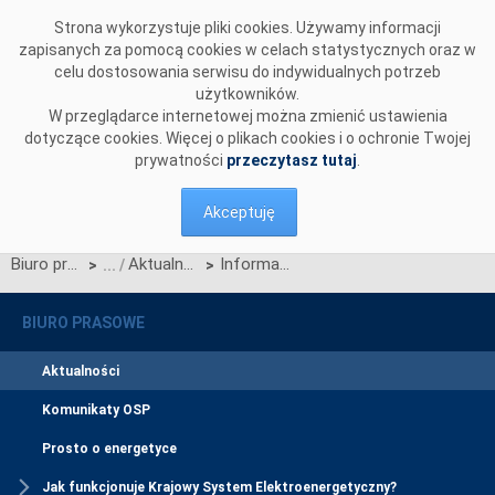
Przejdź do komentarzy
Strona wykorzystuje pliki cookies. Używamy informacji
zapisanych za pomocą cookies w celach statystycznych oraz w
celu dostosowania serwisu do indywidualnych potrzeb
użytkowników.
W przeglądarce internetowej można zmienić ustawienia
dotyczące cookies. Więcej o plikach cookies i o ochronie Twojej
prywatności
przeczytasz tutaj
.
Akceptuję
Biuro prasowe
Aktualności
Informacja OSP nt. decyzji Agencji ds. Współpracy Organów Regulacji Energetyki (ACER), dotyczącą wyznaczania regionów wyznaczania zdolności przesyłowych
>
>
BIURO PRASOWE
Aktualności
Komunikaty OSP
Prosto o energetyce
Jak funkcjonuje Krajowy System Elektroenergetyczny?