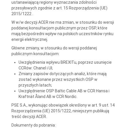
ustanawiającą regiony wyznaczania zdolności
przesyłowych zgodnie z art. 15 Rozporządzenia (UE)
2015/1222 .
W w/w decyzji ACER nie ma zmian, w stosunku do wersji
poddanej konsultacjom publicznym przez OSP, które
mają bezpośredni wpływ na polskich uczestników rynku
energii elektrycznej.
Główne zmiany, w stosunku do wersji poddanej
publicznym konsultacjom:
Uwzględnienia wpływu BREXITu, poprzez usunięcie
CCRów: Chanel i UI;
Zmiany zapisów dotyczących analiz, które mają
zostać wykonane przez wszystkich OSP w
przyszłych latach;
Uwzględnienie OSP Baltic Cable AB w CCR Hansa i
Kraftnät Åland AB w CCR Nordic.
PSE S.A., wykonując obowiązek określony w art. 9 ust. 14
Rozporządzenia (UE) 2015/1222, niniejszym publikują
treść decyzji ACER.
Dokumenty do pobrania: