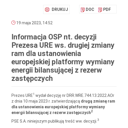
DRUKUJ
DOC
PDF
19 maja 2023, 14:52
Informacja OSP nt. decyzji
Prezesa URE ws. drugiej zmiany
ram dla ustanowienia
europejskiej platformy wymiany
energii bilansującej z rezerw
zastępczych
1
Prezes URE
wydał decyzję nr DRR.WRE.744.13.2022.AOr
z dnia 10 maja 2023 r. zatwierdzającą
drugą
zmianę ram
dla ustanowienia europejskiej platformy wymiany
2
energii bilansującej z rezerw zastępczych
3
PSE S.A. niniejszym publikują treść ww. decyzji.