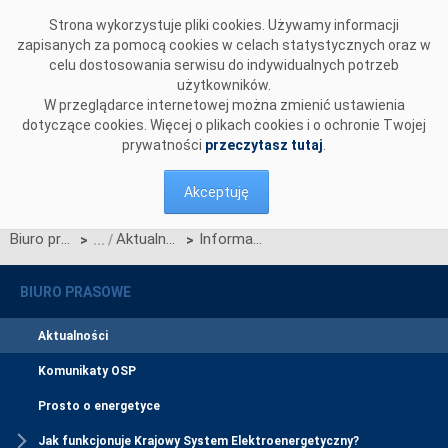
Przejdź do komentarzy
Strona wykorzystuje pliki cookies. Używamy informacji
zapisanych za pomocą cookies w celach statystycznych oraz w
celu dostosowania serwisu do indywidualnych potrzeb
użytkowników.
W przeglądarce internetowej można zmienić ustawienia
dotyczące cookies. Więcej o plikach cookies i o ochronie Twojej
prywatności
przeczytasz tutaj
.
Akceptuję
Biuro prasowe
Aktualności
Informacja OSP nt. decyzji Prezesa URE ws. drugiej zmiany ram dla ustanowienia europejskiej platformy wymiany energii bilansującej z rezerw zastępczych
>
>
BIURO PRASOWE
Aktualności
Komunikaty OSP
Prosto o energetyce
Jak funkcjonuje Krajowy System Elektroenergetyczny?