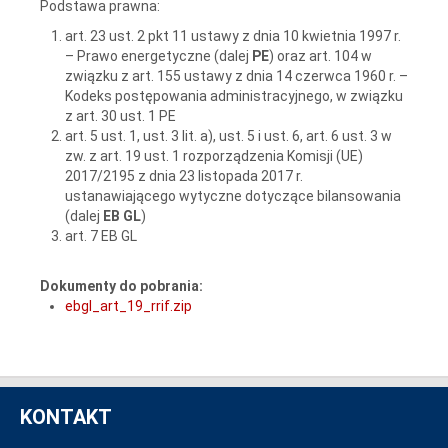
Podstawa prawna:
art. 23 ust. 2 pkt 11 ustawy z dnia 10 kwietnia 1997 r.
– Prawo energetyczne (dalej
PE
) oraz art. 104 w
związku z art. 155 ustawy z dnia 14 czerwca 1960 r. –
Kodeks postępowania administracyjnego, w związku
z art. 30 ust. 1 PE
art. 5 ust. 1, ust. 3 lit. a), ust. 5 i ust. 6, art. 6 ust. 3 w
zw. z art. 19 ust. 1 rozporządzenia Komisji (UE)
2017/2195 z dnia 23 listopada 2017 r.
ustanawiającego wytyczne dotyczące bilansowania
(dalej
EB GL
)
art. 7 EB GL
Dokumenty do pobrania:
ebgl_art_19_rrif.zip
KONTAKT