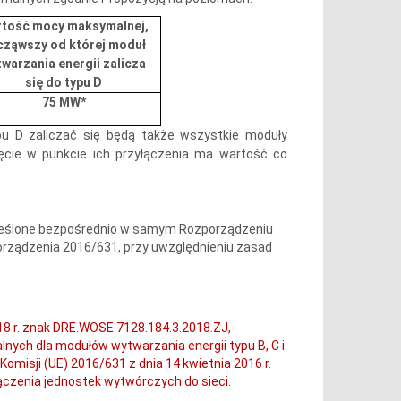
tość mocy maksymalnej,
cząwszy od której moduł
warzania energii zalicza
się do typu D
75 MW*
ypu D zaliczać się będą także wszystkie moduły
ięcie w punkcie ich przyłączenia ma wartość co
reślone bezpośrednio w samym Rozporządzeniu
porządzenia 2016/631, przy uwzględnieniu zasad
018 r. znak DRE.WOSE.7128.184.3.2018.ZJ,
ych dla modułów wytwarzania energii typu B, C i
 Komisji (UE) 2016/631 z dnia 14 kwietnia 2016 r.
czenia jednostek wytwórczych do sieci.