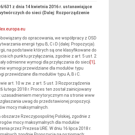
6/631 z dnia 14 kwietnia 2016 r. ustanawiające
ytwórczych do sieci (Dalej: Rozporządzenie
-lex.europa.eu
zobowiązany do opracowania, we współpracy z OSD
rzania energii typu B, C i D (dalej: Propozycja).
i, na podstawie których są one klasyfikowane do
 ich punktu przyłączania, zgodnie z art. 5 ust. 2
ły odmienne wymogi dla przyłączania do sieci
[1]
,
nie wymogi przewidziane dla modułów typu
i przewidziane dla modułów typu A, B i C.
 art. 10 w zw. z art. 5 ust. 3 Rozporządzenia
6 lutego 2018 r. Proces ten został zainicjowany
 z uzasadnieniem merytorycznym na stronie www
 zgłaszania uwag do przedstawionej propozycji.
rogów mocy maksymalnych.
obszarze Rzeczypospolitej Polskiej, zgodnie z
ci progów mocy maksymalnych dla modułów
zenia przez Prezesa URE. W dniu 16 lipca 2018 r.
ymalnych zgodnie Propozycją na poziomach: