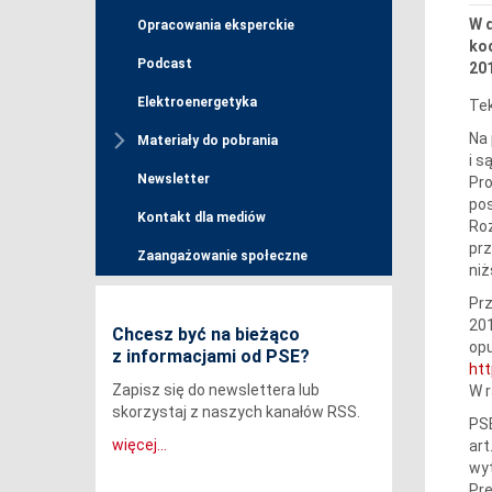
W d
Opracowania eksperckie
ko
Podcast
201
Elektroenergetyka
Tek
Na 
Materiały do pobrania
i s
Newsletter
Pro
pos
Kontakt dla mediów
Roz
pr
Zaangażowanie społeczne
niż
Prz
201
Chcesz być na bieżąco
op
z informacjami od PSE?
htt
Zapisz się do newslettera lub
W r
skorzystaj z naszych kanałów RSS.
PSE
więcej...
art
wyt
Pr