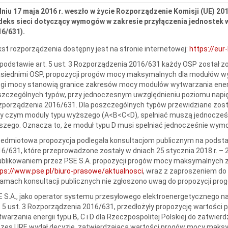
niu 17 maja 2016 r. weszło w życie Rozporządzenie Komisji (UE) 201
deks sieci dotyczący wymogów w zakresie przyłączenia jednostek w
6/631).
st rozporządzenia dostępny jest na stronie internetowej:
https://eur
podstawie art. 5 ust. 3 Rozporządzenia 2016/631 każdy OSP został 
ąsiednimi OSP, propozycji progów mocy maksymalnych dla modułów wytwa
gi mocy stanowią granice zakresów mocy modułów wytwarzania energi
zczególnych typów, przy jednoczesnym uwzględnieniu poziomu napięcia
porządzenia 2016/631. Dla poszczególnych typów przewidziane zosta
zy czym moduły typu wyższego (A<B<C<D), spełniać muszą jednocześ
szego. Oznacza to, że moduł typu D musi spełniać jednocześnie wymog
edmiotowa propozycja podlegała konsultacjom publicznym na podstawie
6/631, które przeprowadzone zostały w dniach 25 stycznia 2018 r. – 2
ublikowaniem przez PSE S.A. propozycji progów mocy maksymalnych
ps://www.pse.pl/biuro-prasowe/aktualnosci
, wraz z zaproszeniem do
amach konsultacji publicznych nie zgłoszono uwag do propozycji p
 S.A., jako operator systemu przesyłowego elektroenergetycznego na 
. 5 ust. 3 Rozporządzenia 2016/631, przedłożyły propozycję wartoś
warzania energii typu B, C i D dla Rzeczpospolitej Polskiej do zatwierd
ezes URE wydał decyzję, zatwierdzającą wartości progów mocy maks