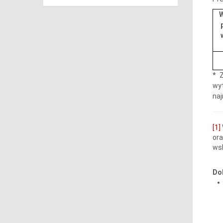
* 
wy
naj
[1]
ora
wsk
Do