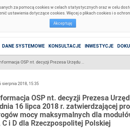
pisanych za pomocą cookies w celach statystycznych oraz w celu dos
ić ustawienia dotyczące cookies. Więcej o plikach cookies i o ochro
Akceptuję
DANE SYSTEMOWE
KONSULTACJE
INWESTYCJE
DOKU
Informacja OSP nt. decyzji Prezesa Urzędu Regulacji Energetyki (URE) z dnia 16 lipca 2018 r. zatwierdzającej propozycję PSE S.A. wartości progów mocy maksymalnych dla modułów wytwarzania energii typu B, C i D dla Rzeczpospolitej Polskiej
 sierpnia 2018, 15:35
nformacja OSP nt. decyzji Prezesa Urzęd
 dnia 16 lipca 2018 r. zatwierdzającej p
rogów mocy maksymalnych dla modułów 
, C i D dla Rzeczpospolitej Polskiej