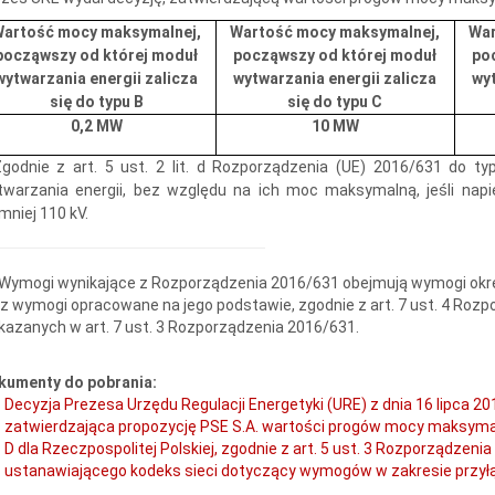
Wartość mocy maksymalnej,
Wartość mocy maksymalnej,
War
począwszy od której moduł
począwszy od której moduł
po
wytwarzania energii zalicza
wytwarzania energii zalicza
wyt
się do typu B
się do typu C
0,2 MW
10 MW
Zgodnie z art. 5 ust. 2 lit. d Rozporządzenia (UE) 2016/631 do t
twarzania energii, bez względu na ich moc maksymalną, jeśli nap
mniej 110 kV.
Wymogi wynikające z Rozporządzenia 2016/631 obejmują wymogi ok
z wymogi opracowane na jego podstawie, zgodnie z art. 7 ust. 4 Roz
azanych w art. 7 ust. 3 Rozporządzenia 2016/631.
kumenty do pobrania:
Decyzja Prezesa Urzędu Regulacji Energetyki (URE) z dnia 16 lipca 2
zatwierdzająca propozycję PSE S.A. wartości progów mocy maksymaln
D dla Rzeczpospolitej Polskiej, zgodnie z art. 5 ust. 3 Rozporządzenia
ustanawiającego kodeks sieci dotyczący wymogów w zakresie przyłą