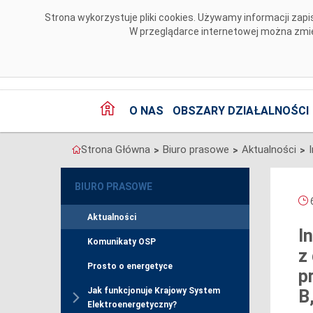
Przejdź do komentarzy
Strona wykorzystuje pliki cookies. Używamy informacji za
W przeglądarce internetowej można zmien
O NAS
OBSZARY DZIAŁALNOŚCI
Strona Główna
Biuro prasowe
Aktualności
>
>
>
BIURO PRASOWE
6
Aktualności
I
Komunikaty OSP
z
Prosto o energetyce
p
Jak funkcjonuje Krajowy System
B
Elektroenergetyczny?