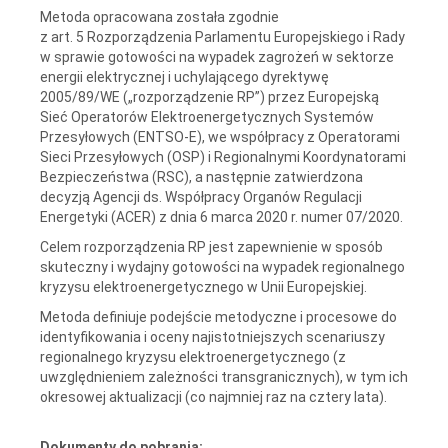
Metoda opracowana została zgodnie
z art. 5 Rozporządzenia Parlamentu Europejskiego i Rady
w sprawie gotowości na wypadek zagrożeń w sektorze
energii elektrycznej i uchylającego dyrektywę
2005/89/WE („rozporządzenie RP”) przez Europejską
Sieć Operatorów Elektroenergetycznych Systemów
Przesyłowych (ENTSO-E), we współpracy z Operatorami
Sieci Przesyłowych (OSP) i Regionalnymi Koordynatorami
Bezpieczeństwa (RSC), a następnie zatwierdzona
decyzją Agencji ds. Współpracy Organów Regulacji
Energetyki (ACER) z dnia 6 marca 2020 r. numer 07/2020.
Celem rozporządzenia RP jest zapewnienie w sposób
skuteczny i wydajny gotowości na wypadek regionalnego
kryzysu elektroenergetycznego w Unii Europejskiej.
Metoda definiuje podejście metodyczne i procesowe do
identyfikowania i oceny najistotniejszych scenariuszy
regionalnego kryzysu elektroenergetycznego (z
uwzględnieniem zależności transgranicznych), w tym ich
okresowej aktualizacji (co najmniej raz na cztery lata).
Dokumenty do pobrania: