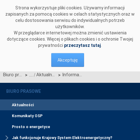
Przejdź do komentarzy
Strona wykorzystuje pliki cookies. Używamy informacji
zapisanych za pomocą cookies w celach statystycznych oraz w
celu dostosowania serwisu do indywidualnych potrzeb
użytkowników.
W przeglądarce internetowej można zmienić ustawienia
dotyczące cookies. Więcej o plikach cookies i o ochronie Twojej
prywatności
przeczytasz tutaj
.
Akceptuję
Biuro prasowe
Aktualności
Informacja OSP nt. tłumaczenia na język polski tekstu dokumentu „Methodology for Identifying Regional Electricity Crisis Scenarios”
>
>
BIURO PRASOWE
Aktualności
Komunikaty OSP
Prosto o energetyce
Jak funkcjonuje Krajowy System Elektroenergetyczny?