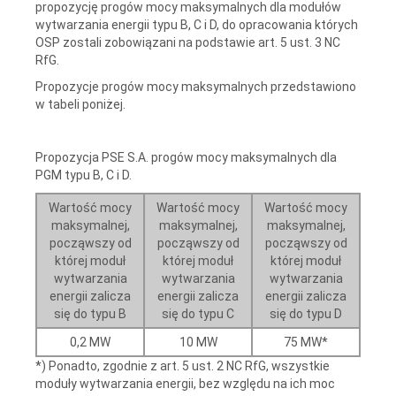
propozycję progów mocy maksymalnych dla modułów
wytwarzania energii typu B, C i D, do opracowania których
OSP zostali zobowiązani na podstawie art. 5 ust. 3 NC
RfG.
Propozycje progów mocy maksymalnych przedstawiono
w tabeli poniżej.
Propozycja PSE S.A. progów mocy maksymalnych dla
PGM typu B, C i D.
Wartość mocy
Wartość mocy
Wartość mocy
maksymalnej,
maksymalnej,
maksymalnej,
począwszy od
począwszy od
począwszy od
której moduł
której moduł
której moduł
wytwarzania
wytwarzania
wytwarzania
energii zalicza
energii zalicza
energii zalicza
się do typu B
się do typu C
się do typu D
0,2 MW
10 MW
75 MW*
*) Ponadto, zgodnie z art. 5 ust. 2 NC RfG, wszystkie
moduły wytwarzania energii, bez względu na ich moc