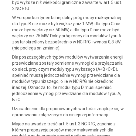
być wyższe niż wielkości graniczne zawarte w art. 5 ust.
2 NC RfG.
W Europie kontynentalnej dolny próg mocy maksymalnej
dla typu B nie może być większy niż 1 MW, dla typu C nie
może być większy niż 50 MW, a dla typu D nie może być
większy niż 75 MW. Dolny próg mocy dla modułów typu A
został określony bezpośrednio w NC RfG i wynosi 0,8 kW
(nie podlega on zmianie).
Dla poszczególnych typów modułów wytwarzania energii
przewidziane zostały odmienne wymogi dla przyłączania
do sieci, przy czym moduły typu wyższego (A<B<C<D),
spełniać muszą jednocześnie wymogi przewidziane dla
modułów typu niższego, o ile w NC RfG nie określono
inaczej. Oznacza to, że moduł typu D musi spełniać
jednocześnie wymogi przewidziane dla modułów typu A,
B i C.
Uzasadnienie dla proponowanych wartości znajduje się w
opracowaniu załączonym do niniejszej informacji.
Mając na uwadze treść art. 5 ust. 3 NC RfG, zgodnie z
którym propozycja progów mocy maksymalnych dla
modułów wytwarzania energii podlega publicznym