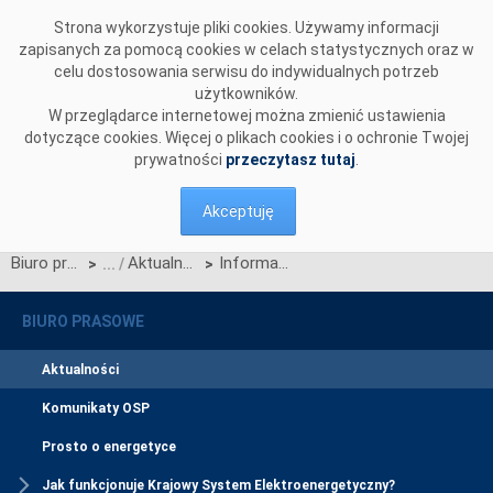
Przejdź do komentarzy
Strona wykorzystuje pliki cookies. Używamy informacji
zapisanych za pomocą cookies w celach statystycznych oraz w
celu dostosowania serwisu do indywidualnych potrzeb
użytkowników.
W przeglądarce internetowej można zmienić ustawienia
dotyczące cookies. Więcej o plikach cookies i o ochronie Twojej
prywatności
przeczytasz tutaj
.
Akceptuję
Biuro prasowe
Aktualności
Informacja OSP w sprawie rozpoczęcia publicznych konsultacji propozycji progów mocy maksymalnych
>
>
BIURO PRASOWE
Aktualności
Komunikaty OSP
Prosto o energetyce
Jak funkcjonuje Krajowy System Elektroenergetyczny?