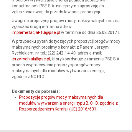
konsultacjom, PSE S.A. niniejszym zapraszają do
zgłaszania uwag do przedstawionej propozycji.
Uwagi do propozycji progów mocy maksymalnych można
zgłaszać drogą e-mail na adres:
implemetacjaRfG@pse.pl
w terminie do dnia 26.02.2017 r.
W przypadku pytań dotyczących propozycji progów mocy
maksymalnych prosimy o kontakt z Panem Jerzym
Rychlakiem, nr tel.: (22) 242-14-40, adres e-mail:
jerzy.rychlak@pse.pl
, który koordynuje z ramienia PSE S.A.
proces wypracowania propozycji progów mocy
maksymalnych dla modułów wytwarzania energii,
zgodnie z NC RfG.
Dokumenty do pobrania:
Propozycje progów mocy maksymalnych dla
modułów wytwarzania energii typu B, C i D, zgodnie z
Rozporządzeniem Komisji (UE) 2016/631