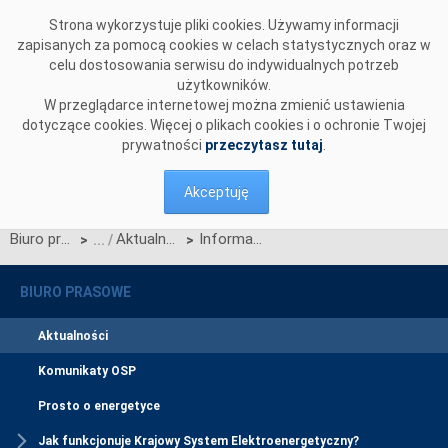
Przejdź do komentarzy
Strona wykorzystuje pliki cookies. Używamy informacji
zapisanych za pomocą cookies w celach statystycznych oraz w
celu dostosowania serwisu do indywidualnych potrzeb
użytkowników.
W przeglądarce internetowej można zmienić ustawienia
dotyczące cookies. Więcej o plikach cookies i o ochronie Twojej
prywatności
przeczytasz tutaj
.
Akceptuję
Biuro prasowe
Aktualności
Informacja OSP z dnia 1 lutego 2024 r. w sprawie rozpoczęcia procesu konsultacji Projektu Zaktualizowanych Wymogów ogólnego stosowania wynikających z Rozporządzenia Komisji (UE) 2016/631 z dnia 14 kwietnia 2016 r. ustanawiającego kodeks sieci dotyczący wymogów w zakresie przyłączenia jednostek wytwórczych do sieci
>
>
BIURO PRASOWE
Aktualności
Komunikaty OSP
Prosto o energetyce
Jak funkcjonuje Krajowy System Elektroenergetyczny?