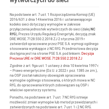
wytwórczych do sieci
Na podstawie art. 7 ust. 1 Rozporządzenia Komisji (UE)
2016/631 z dnia 14 kwietnia 2016 r. ustanawiającego
kodeks sieci dotyczący wymogów w zakresie
przyłączenia jednostek wytwórczych do sieci (dalej
NC
RfG
), Prezes Urzędu Regulacji Energetyki, decyzją znak
DRE.WOSE.7128.550.2.2018.ZJ 2 stycznia 2019 r
zatwierdził opracowane przez PSE S.A. wymogi ogólnego
stosowania wynikające z NC RfG. Przedmiotowa decyzja
dostępna jest na stronie PSE S.A. pod linkiem:
Decyzja
Prezesa URE nr DRE.WOSE.7128.550.2.2018.ZJ
Zgodnie z art. 9ga ust. 1 ustawy z dnia 10 kwietnia 1997 r.
– Prawo energetyczne (Dz.U. z 2022 r. poz. 1385 ze zm.),
na OSP został nałożony obowiązek opracowania
wymogów ogólnego stosowania, o których mowa w NC
RfG, do opracowania których zobowiązani są OSP i
właściwi operatorzy systemu.
Ponadto, na podstawie art. 7 ust. 7 NC RfG istnieje
możliwość zmian wymogów lub metod przewidzianych i
zatwierdzonych na podstawie art. 7 ust. 1 i 2 NC RfG.