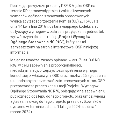
Realizując powyższe przepisy PSE S.A. jako OSP na
terenie RP opracowały projekt zaktualizowanych
wymogów ogólnego stosowania opracowanych
wynikający z rozporządzenia Komisji (UE) 2016/631 z
dnia 14 kwietnia 2016 r. ustanawiającego kodeks sieci
dotyczący wymogów w zakresie przyłączenia jednostek
wytwórczych do sieci (dalej: „
Projekt Wymogów
Ogólnego Stosowania NC RfG
”), który został
zamieszczony na stronie internetowej OSP niniejszą
informacją.
Mając na uwadze zasady opisane w art. 7 ust. 3-8 NC
RfG, w celu zapewnienia proporcjonalności,
niedyskryminacji, przejrzystości, spełnienia wymogu
konsultacji z właściwymi OSD oraz możliwość zgłoszenia
uzasadnionych oczekiwań zainteresowanych stron, OSP
przeprowadza proces konsultacji Projektu Wymogów
Ogólnego Stosowania NC RfG, polegający na zapewnieniu
publicznego dostępu do tego projektu, oraz umożliwieniu
zgłaszania uwag do tego projektu przez użytkowników
systemu w terminie od dnia 1 lutego 2024r. do dnia 1
marca 2024 r.