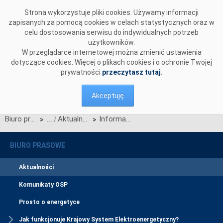
Przejdź do komentarzy
Strona wykorzystuje pliki cookies. Używamy informacji
zapisanych za pomocą cookies w celach statystycznych oraz w
celu dostosowania serwisu do indywidualnych potrzeb
użytkowników.
W przeglądarce internetowej można zmienić ustawienia
dotyczące cookies. Więcej o plikach cookies i o ochronie Twojej
prywatności
przeczytasz tutaj
.
Akceptuję
Biuro prasowe
Aktualności
Informacje o inwestycjach PSE teraz jeszcze łatwiej dostępne. Rusza nowa platforma informacyjna
>
>
BIURO PRASOWE
Aktualności
Komunikaty OSP
Prosto o energetyce
Jak funkcjonuje Krajowy System Elektroenergetyczny?