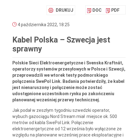
DRUKUJ
DOC
PDF
4 października 2022, 18:25
Kabel Polska – Szwecja jest
sprawny
Polskie Sieci Elektroenergetyczne i Svenska Kraftnät,
operatorzy systemów przesyłowych w Polsce i Szwecji,
przeprowadzili we wtorek testy podmorskiego
połączenia SwePol Link. Badania potwierdziły, że kabel
jest nienaruszony i połączenie może zostać
udostępnione uczestnikom rynku po zakończeniu
planowanej wcześniej przerwy technicznej.
Jak podał w zeszłym tygodniu szwedzki operator,
wybuch gazociągu Nord Stream miał miejsce ok. 500
metrów od kabla SwePol Link. Połączenie
elektroenergetyczne od 12 września było wyłączone ze
względu na planowane wcześniej prace eksploatacyjne i