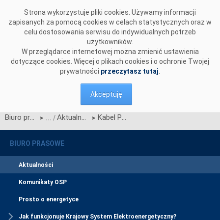
Przejdź do komentarzy
Strona wykorzystuje pliki cookies. Używamy informacji
zapisanych za pomocą cookies w celach statystycznych oraz w
celu dostosowania serwisu do indywidualnych potrzeb
użytkowników.
W przeglądarce internetowej można zmienić ustawienia
dotyczące cookies. Więcej o plikach cookies i o ochronie Twojej
prywatności
przeczytasz tutaj
.
Akceptuję
Biuro prasowe
Aktualności
Kabel Polska – Szwecja jest sprawny
>
>
BIURO PRASOWE
Aktualności
Komunikaty OSP
Prosto o energetyce
Jak funkcjonuje Krajowy System Elektroenergetyczny?