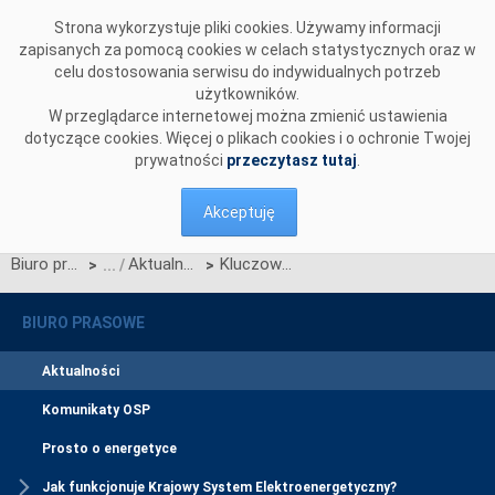
Przejdź do komentarzy
Strona wykorzystuje pliki cookies. Używamy informacji
zapisanych za pomocą cookies w celach statystycznych oraz w
celu dostosowania serwisu do indywidualnych potrzeb
użytkowników.
W przeglądarce internetowej można zmienić ustawienia
dotyczące cookies. Więcej o plikach cookies i o ochronie Twojej
prywatności
przeczytasz tutaj
.
Akceptuję
Biuro prasowe
Aktualności
Kluczowa decyzja dla stacji wyprowadzającej moc z elektrowni jądrowej
>
>
BIURO PRASOWE
Aktualności
Komunikaty OSP
Prosto o energetyce
Jak funkcjonuje Krajowy System Elektroenergetyczny?