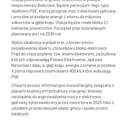
miejscowości Biebrowo. Będzie pierwszym tego typu
obiektem PSE, którzy przyjmie moc z elektrowni jądrowej
i umożliwi przesłanie energii z atomu do milionów
odbiorców w głębi kraju. Stacja będzie miała blisko 21
hektarów powierzchni. Początek prac budowlanych
planowany jest na 2030 rok.
Wybór lokalizacji wynikał m.in. z konieczności
posadowienia obiektu stosunkowo blisko elektrowni.
Prąd do stacji popłynie tzw. liniami blokowymi, za budowę
których odpowiadają Polskie Elektrownie Jądrowe.
Natomiast dalej, w głąb kraju, energia zostanie przesłana
trzema napowietrznymi liniami 400 kV, które wybudują
PSE.
Otwarty proces informacyjno-konsultacyjny, związany z
planami budowy infrastruktury stacyjnej i liniowej,
niezbędnej do wyprowadzenia mocy z elektrowni
jądrowej, był prowadzony przez inwestora w 2025 roku z
udziałem przedstawicieli władz gminy i społeczności
lokalnych.