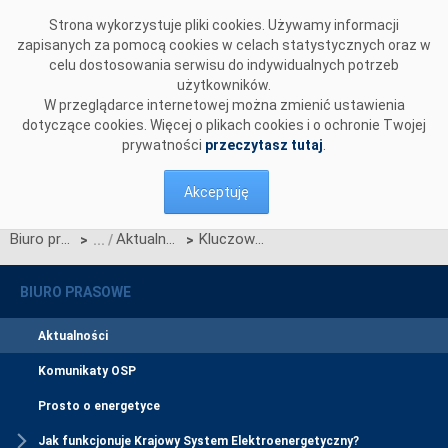
Przejdź do komentarzy
Strona wykorzystuje pliki cookies. Używamy informacji
zapisanych za pomocą cookies w celach statystycznych oraz w
celu dostosowania serwisu do indywidualnych potrzeb
użytkowników.
W przeglądarce internetowej można zmienić ustawienia
dotyczące cookies. Więcej o plikach cookies i o ochronie Twojej
prywatności
przeczytasz tutaj
.
Akceptuję
Biuro prasowe
Aktualności
Kluczowa inwestycja PSE z decyzją środowiskową
>
>
BIURO PRASOWE
Aktualności
Komunikaty OSP
Prosto o energetyce
Jak funkcjonuje Krajowy System Elektroenergetyczny?