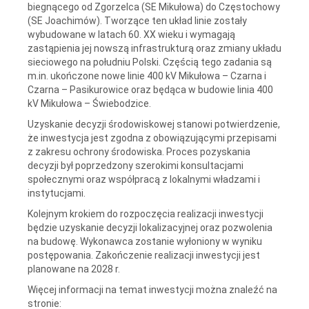
biegnącego od Zgorzelca (SE Mikułowa) do Częstochowy
(SE Joachimów). Tworzące ten układ linie zostały
wybudowane w latach 60. XX wieku i wymagają
zastąpienia jej nowszą infrastrukturą oraz zmiany układu
sieciowego na południu Polski. Częścią tego zadania są
m.in. ukończone nowe linie 400 kV Mikułowa – Czarna i
Czarna – Pasikurowice oraz będąca w budowie linia 400
kV Mikułowa – Świebodzice.
Uzyskanie decyzji środowiskowej stanowi potwierdzenie,
że inwestycja jest zgodna z obowiązującymi przepisami
z zakresu ochrony środowiska. Proces pozyskania
decyzji był poprzedzony szerokimi konsultacjami
społecznymi oraz współpracą z lokalnymi władzami i
instytucjami.
Kolejnym krokiem do rozpoczęcia realizacji inwestycji
będzie uzyskanie decyzji lokalizacyjnej oraz pozwolenia
na budowę. Wykonawca zostanie wyłoniony w wyniku
postępowania. Zakończenie realizacji inwestycji jest
planowane na 2028 r.
Więcej informacji na temat inwestycji można znaleźć na
stronie: